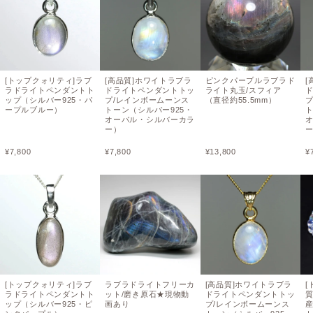
[トップクォリティ]ラブ
[高品質]ホワイトラブラ
ピンクパープルラブラド
[
ラドライトペンダントト
ドライトペンダントトッ
ライト丸玉/スフィア
ップ（シルバー925・パ
プ/レインボームーンス
（直径約55.5mm）
ープルブルー）
トーン（シルバー925・
ト
オーバル・シルバーカラ
ー）
¥
7,800
¥
7,800
¥
13,800
¥
[トップクォリティ]ラブ
ラブラドライトフリーカ
[高品質]ホワイトラブラ
[
ラドライトペンダントト
ット/磨き原石★現物動
ドライトペンダントトッ
ップ（シルバー925・ピ
画あり
プ/レインボームーンス