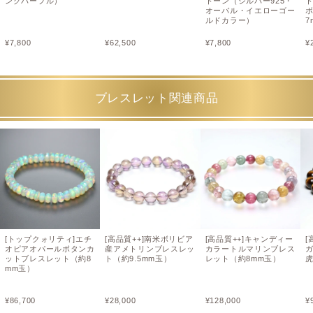
ンクパープル）
トーン（シルバー925・
オーバル・イエローゴー
ルドカラー）
7
¥
7,800
¥
62,500
¥
7,800
¥
ブレスレット関連商品
[トップクォリティ]エチ
[高品質++]南米ボリビア
[高品質++]キャンディー
[
オピアオパールボタンカ
産アメトリンブレスレッ
カラートルマリンブレス
ットブレスレット（約8
ト（約9.5mm玉）
レット（約8mm玉）
虎
mm玉）
¥
86,700
¥
28,000
¥
128,000
¥