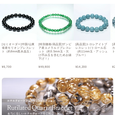
[セミオーダー]中国/山東
[特別価格/高品質]ザンビ
[高品質]トロレアイトブ
[
省産モリオンブレスレッ
ア産エメラルドブレスレ
レスレット/トロール石
ト（約8mm黒水晶玉）
ット（約5.5mm玉・欠
（約11mm玉・アッシュ
ト
け凹み玉を含むためお値
ブルー）
下げ！）
¥
6,700
¥
49,800
¥
14,200
¥