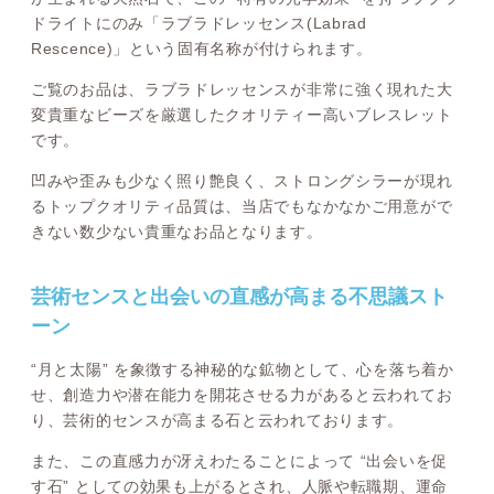
ドライトにのみ「ラブラドレッセンス(Labrad
Rescence)」という固有名称が付けられます。
ご覧のお品は、ラブラドレッセンスが非常に強く現れた大
変貴重なビーズを厳選したクオリティー高いブレスレット
です。
凹みや歪みも少なく照り艶良く、ストロングシラーが現れ
るトップクオリティ品質は、当店でもなかなかご用意がで
きない数少ない貴重なお品となります。
芸術センスと出会いの直感が高まる不思議スト
ーン
“月と太陽” を象徴する神秘的な鉱物として、心を落ち着か
せ、創造力や潜在能力を開花させる力があると云われてお
り、芸術的センスが高まる石と云われております。
また、この直感力が冴えわたることによって “出会いを促
す石” としての効果も上がるとされ、人脈や転職期、運命