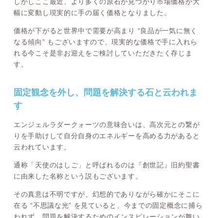
しかしここ最近、より多くの原石が見つかり市場価格が大
幅に変動し現実的に手の届く価格となりました。
価格が下がると世界中で需要が高まり “良品が一気に無く
なる傾向” もございますので、現実的な価格で手に入れら
れる今こそ是非お迎えをご検討していただきたく存じま
す。
固定観念を外し、問題を解決する石と云われま
す
エンジェルラダークォーツの意味合いは、高次元との繋が
りを手助けして自分自身のエネルギーを高める力があると
云われています。
通称「天使のはしご」と呼ばれるのは『創世記』旧約聖書
に由来した名称という説もございます。
その真意は不明ですが、幻想的でありながら確かにそこに
在る “不思議な光” を見ていると、今までの固定概念に捕ら
われず、問題を解決するためのインスピレーションが舞い