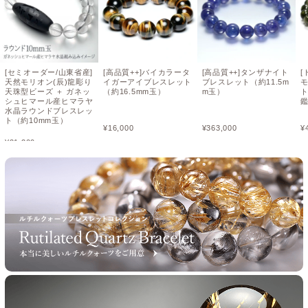
[セミオーダー/山東省産]
[高品質++]バイカラータ
[高品質++]タンザナイト
[
天然モリオン(辰)龍彫り
イガーアイブレスレット
ブレスレット（約11.5m
天珠型ビーズ ＋ ガネッ
（約16.5mm玉）
m玉）
ト
シュヒマール産ヒマラヤ
水晶ラウンドブレスレッ
ト（約10mm玉）
¥
16,000
¥
363,000
¥
¥
31,200