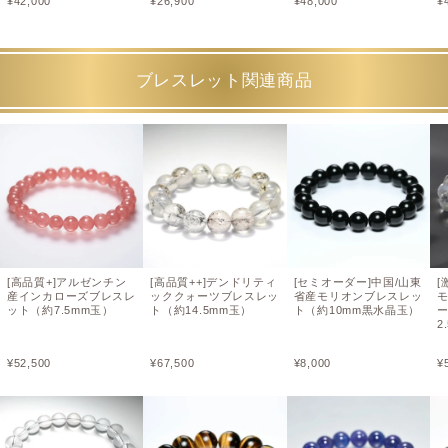
¥
42,000
¥
26,900
¥
48,000
¥
ブレスレット関連商品
[高品質+]アルゼンチン
[高品質++]デンドリティ
[セミオーダー]中国/山東
[
産インカローズブレスレ
ッククォーツブレスレッ
省産モリオンブレスレッ
ット（約7.5mm玉）
ト（約14.5mm玉）
ト（約10mm黒水晶玉）
2
¥
52,500
¥
67,500
¥
8,000
¥