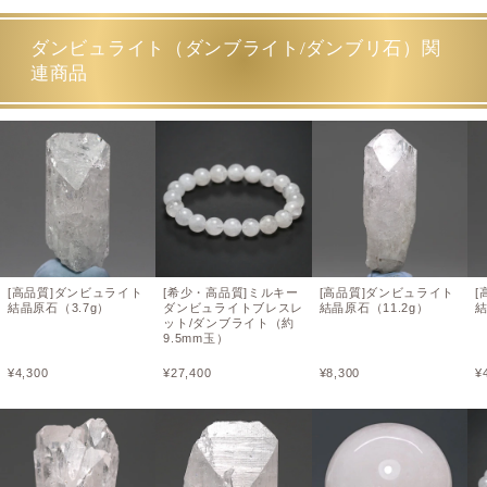
ダンビュライト（ダンブライト/ダンブリ石）関
連商品
[高品質]ダンビュライト
[希少・高品質]ミルキー
[高品質]ダンビュライト
[
結晶原石（3.7g）
ダンビュライトブレスレ
結晶原石（11.2g）
結
ット/ダンブライト（約
9.5mm玉）
¥
4,300
¥
27,400
¥
8,300
¥