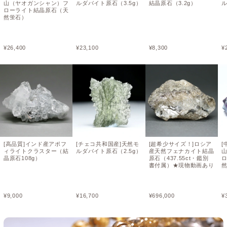
山（ヤオガンシャン）フ
ルダバイト原石（3.5g）
結晶原石（3.2g）
ル
ローライト結晶原石（天
然蛍石）
¥
26,400
¥
23,100
¥
8,300
¥
[高品質]インド産アポフ
[チェコ共和国産]天然モ
[超希少サイズ！]ロシア
[
ィライトクラスター（結
ルダバイト原石（2.5g）
産天然フェナカイト結晶
晶原石108g）
原石（437.55ct・鑑別
書付属）★現物動画あり
¥
9,000
¥
16,700
¥
696,000
¥