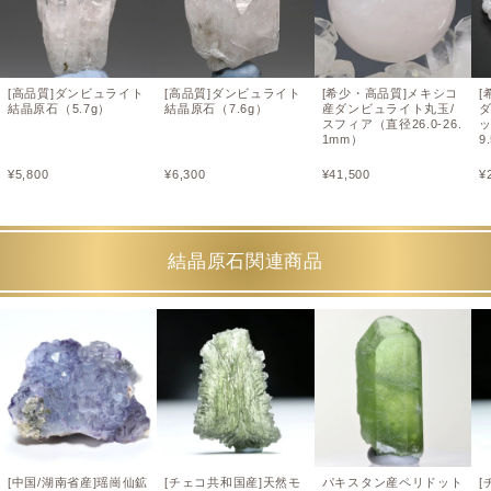
[高品質]ダンビュライト
[高品質]ダンビュライト
[希少・高品質]メキシコ
[
結晶原石（5.7g）
結晶原石（7.6g）
産ダンビュライト丸玉/
スフィア（直径26.0-26.
1mm）
9
¥
5,800
¥
6,300
¥
41,500
¥
結晶原石関連商品
[中国/湖南省産]瑶崗仙鉱
[チェコ共和国産]天然モ
パキスタン産ペリドット
[