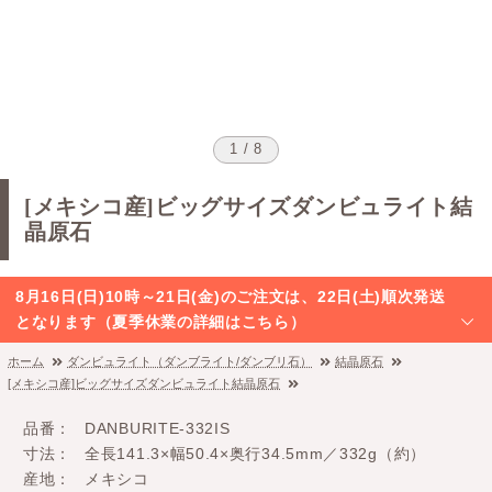
1 / 8
[メキシコ産]ビッグサイズダンビュライト結
晶原石
8月16日(日)10時～21日(金)のご注文は、22日(土)順次発送
となります（夏季休業の詳細はこちら）
ホーム
ダンビュライト（ダンブライト/ダンブリ石）
結晶原石
[メキシコ産]ビッグサイズダンビュライト結晶原石
品番
DANBURITE-332IS
寸法
全長141.3×幅50.4×奥行34.5mm／332g（約）
産地
メキシコ