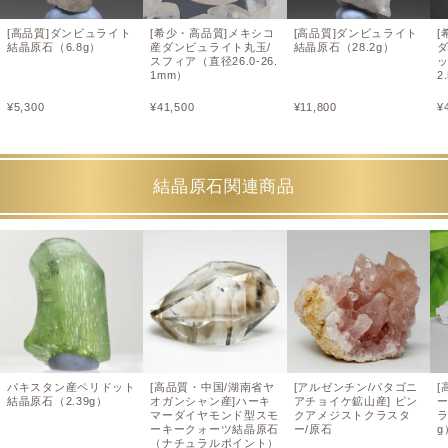
[高品質]ダンビュライト
[希少・高品質]メキシコ
[高品質]ダンビュライト
[
結晶原石（6.8g）
産ダンビュライト丸玉/
結晶原石（28.2g）
スフィア（直径26.0-26.
ッ
1mm）
2
¥
5,300
¥
41,500
¥
11,800
¥
結晶原石関連商品
パキスタン産ペリドット
[高品質・中国/湖南省ヤ
[アルゼンチン/パタゴニ
[
結晶原石（2.39g）
オガンシャン産]ハーキ
アチョイケ鉱山産] ピン
マーダイヤモンド型スモ
クアメジストクラスタ
ラ
ーキークォーツ結晶原石
ー/原石
g
（ナチュラルポイント）