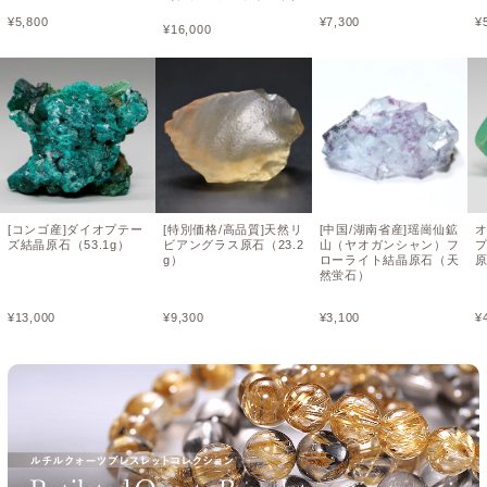
¥
5,800
¥
7,300
¥
¥
16,000
[コンゴ産]ダイオプテー
[特別価格/高品質]天然リ
[中国/湖南省産]瑶崗仙鉱
ズ結晶原石（53.1g）
ビアングラス原石（23.2
山（ヤオガンシャン）フ
g）
ローライト結晶原石（天
原
然蛍石）
¥
13,000
¥
9,300
¥
3,100
¥