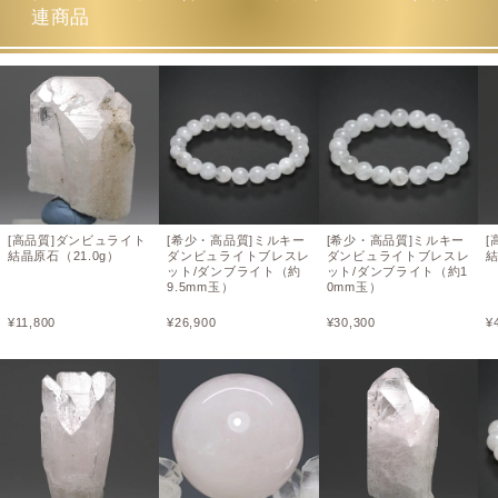
連商品
[高品質]ダンビュライト
[希少・高品質]ミルキー
[希少・高品質]ミルキー
[
結晶原石（21.0g）
ダンビュライトブレスレ
ダンビュライトブレスレ
結
ット/ダンブライト（約
ット/ダンブライト（約1
9.5mm玉）
0mm玉）
¥
11,800
¥
26,900
¥
30,300
¥