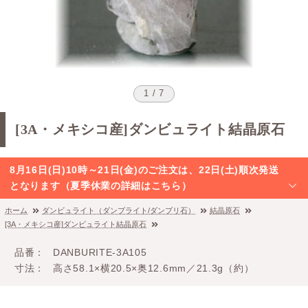
1 / 7
[3A・メキシコ産]ダンビュライト結晶原石
8月16日(日)10時～21日(金)のご注文は、22日(土)順次発送
となります（夏季休業の詳細はこちら）
ホーム
ダンビュライト（ダンブライト/ダンブリ石）
結晶原石
[3A・メキシコ産]ダンビュライト結晶原石
品番
DANBURITE-3A105
寸法
高さ58.1×横20.5×奥12.6mm／21.3g（約）