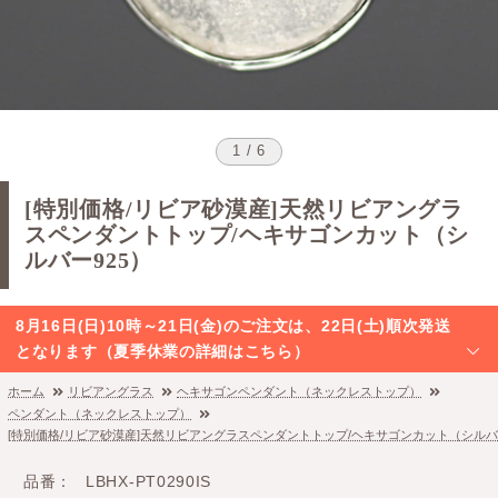
1 / 6
[特別価格/リビア砂漠産]天然リビアングラ
スペンダントトップ/ヘキサゴンカット（シ
ルバー925）
8月16日(日)10時～21日(金)のご注文は、22日(土)順次発送
となります（夏季休業の詳細はこちら）
ホーム
リビアングラス
ヘキサゴンペンダント（ネックレストップ）
ペンダント（ネックレストップ）
[特別価格/リビア砂漠産]天然リビアングラスペンダントトップ/ヘキサゴンカット（シルバー
品番
LBHX-PT0290IS