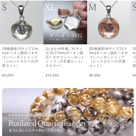
[現物撮影/Sサイズ11m
[おまかせ特価／XLサイ
[現物撮影/Mサイズ13.5
[
m]ギベオン隕石ヘキサ
ズ26-27mm]ギベオン隕
mm]ギベオン隕石ヘキサ
m
ゴンペンダントトップ
石ヘキサゴンペンダント
ゴンペンダントトップ
（シルバーカラー/六芒
トップ（六芒星カット/
（ピンクカラー/六芒星
星カット）
３カラー）
カット）
¥
6,800
¥
15,800
¥
8,800
¥