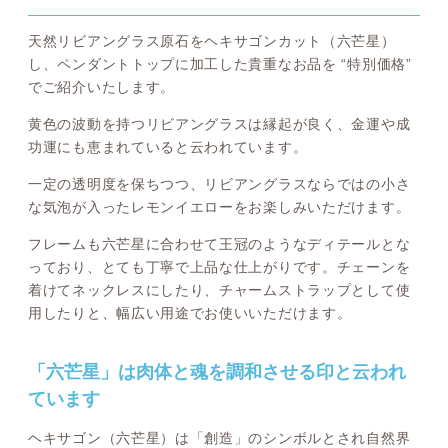
天然リビアングラス原石をヘキサゴンカット（六芒星）
し、ペンダントトップに加工した貴重なお品を “特別価格”
でご紹介いたします。
黄色の波動を持つリビアングラスは縁起が良く、金運や成
功運にも恵まれていると云われています。
一定の透明度を保ちつつ、リビアングラスならではの小さ
な気泡が入ったレモンイエローをお楽しみいただけます。
フレームも六芒星に合わせて王冠のようなディテールとな
っており、とても丁寧で上品な仕上がりです。チェーンを
着けてネックレスにしたり、チャームストラップとして使
用したりと、幅広い用途でお使いいただけます。
「六芒星」は肉体と魂を調和させる印と云われ
ています
ヘキサゴン（六芒星）は「創造」のシンボルとされ自然界