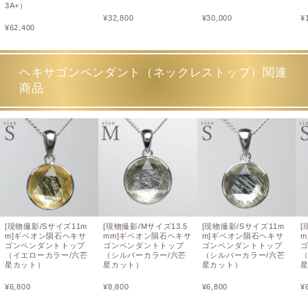
3A+）
¥
32,800
¥
30,000
¥
¥
62,400
ヘキサゴンペンダント（ネックレストップ）関連
商品
[現物撮影/Sサイズ11m
[現物撮影/Mサイズ13.5
[現物撮影/Sサイズ11m
[
m]ギベオン隕石ヘキサ
mm]ギベオン隕石ヘキサ
m]ギベオン隕石ヘキサ
m
ゴンペンダントトップ
ゴンペンダントトップ
ゴンペンダントトップ
（イエローカラー/六芒
（シルバーカラー/六芒
（シルバーカラー/六芒
星カット）
星カット）
星カット）
¥
6,800
¥
8,800
¥
6,800
¥