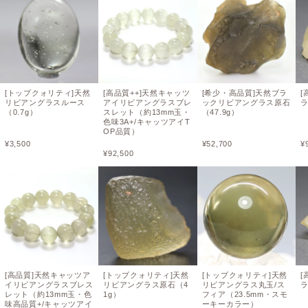
[トップクォリティ]天然
[高品質++]天然キャッツ
[希少・高品質]天然ブラ
[
リビアングラスルース
アイリビアングラスブレ
ックリビアングラス原石
ラ
（0.7g）
スレット（約13mm玉・
（47.9g）
色味3A+/キャッツアイT
OP品質）
¥
3,500
¥
52,700
¥
¥
92,500
[高品質]天然キャッツア
[トップクォリティ]天然
[トップクォリティ]天然
[
イリビアングラスブレス
リビアングラス原石（4
リビアングラス丸玉/ス
ラ
レット（約13mm玉・色
1g）
フィア（23.5mm・スモ
味高品質+/キャッツアイ
ーキーカラー）