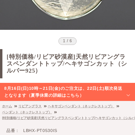
1 / 6
[特別価格/リビア砂漠産]天然リビアングラ
スペンダントトップ/ヘキサゴンカット（シ
ルバー925）
8月16日(日)10時～21日(金)のご注文は、22日(土)順次発送
となります（夏季休業の詳細はこちら）
ホーム
リビアングラス
ヘキサゴンペンダント（ネックレストップ）
ペンダント（ネックレストップ）
[特別価格/リビア砂漠産]天然リビアングラスペンダントトップ/ヘキサゴンカット（シルバー
品番
LBHX-PT0530IS