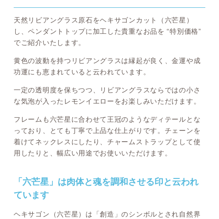
天然リビアングラス原石をヘキサゴンカット（六芒星）
し、ペンダントトップに加工した貴重なお品を “特別価格”
でご紹介いたします。
黄色の波動を持つリビアングラスは縁起が良く、金運や成
功運にも恵まれていると云われています。
一定の透明度を保ちつつ、リビアングラスならではの小さ
な気泡が入ったレモンイエローをお楽しみいただけます。
フレームも六芒星に合わせて王冠のようなディテールとな
っており、とても丁寧で上品な仕上がりです。チェーンを
着けてネックレスにしたり、チャームストラップとして使
用したりと、幅広い用途でお使いいただけます。
「六芒星」は肉体と魂を調和させる印と云われ
ています
ヘキサゴン（六芒星）は「創造」のシンボルとされ自然界