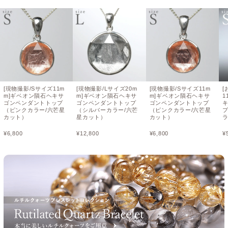
[現物撮影/Sサイズ11m
[現物撮影/Lサイズ20m
[現物撮影/Sサイズ11m
[
m]ギベオン隕石ヘキサ
m]ギベオン隕石ヘキサ
m]ギベオン隕石ヘキサ
1
ゴンペンダントトップ
ゴンペンダントトップ
ゴンペンダントトップ
（ピンクカラー/六芒星
（シルバーカラー/六芒
（ピンクカラー/六芒星
カット）
星カット）
カット）
¥
6,800
¥
12,800
¥
6,800
¥