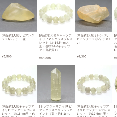
[高品質]天然リビアング
[高品質]天然キャッツア
[高品質]天然オレンジリ
[
ラス原石（13.0g）
イリビアングラスブレス
ビアングラス原石（10.4
レット（約14.5mm大
g）
ス
玉・色味3A+/キャッツ
色
アイ高品質+）
O
¥
6,500
¥
6,300
¥
90,000
¥
[高品質]天然キャッツア
[トップクォリティ]リビ
[高品質]天然キャッツア
[
イリビアングラスブレス
アングラスポリッシュポ
イリビアングラスブレス
レット（約13mm玉・色
イント（高さ約3.1cm/
レット（約12.5mm玉・
フ