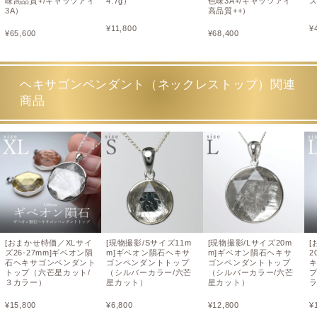
味高品質+/キャッツアイ
4.7g）
色味3A+/キャッツアイ
3A）
高品質++）
¥
11,800
¥
¥
65,600
¥
68,400
ヘキサゴンペンダント（ネックレストップ）関連
商品
[おまかせ特価／XLサイ
[現物撮影/Sサイズ11m
[現物撮影/Lサイズ20m
[
ズ26-27mm]ギベオン隕
m]ギベオン隕石ヘキサ
m]ギベオン隕石ヘキサ
2
石ヘキサゴンペンダント
ゴンペンダントトップ
ゴンペンダントトップ
トップ（六芒星カット/
（シルバーカラー/六芒
（シルバーカラー/六芒
３カラー）
星カット）
星カット）
¥
15,800
¥
6,800
¥
12,800
¥