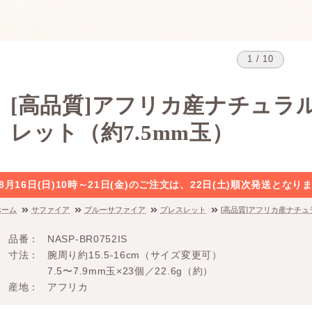
1 / 10
[高品質]アフリカ産ナチュラ
レット（約7.5mm玉）
8月16日(日)10時～21日(金)のご注文は、22日(土)順次発送と
ホーム
サファイア
ブルーサファイア
ブレスレット
[高品質]アフリカ産ナチュ
品番
NASP-BR0752IS
寸法
腕周り約15.5-16cm（サイズ変更可）
7.5〜7.9mm玉×23個／22.6g（約）
産地
アフリカ