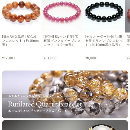
[日本/屋久島産] 屋久杉
[特別価格/インド産] 宝
[セミオーダー]中国/山東
[
ブレスレット（約16mm
石質ピンクルビーブレス
省産モリオンブレスレッ
玉）
レット（約9mm玉）
ト（約10mm黒水晶玉）
ッ
¥
17,000
¥
81,000
¥
8,000
¥