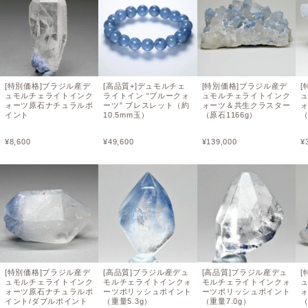
[特別価格]ブラジル産デ
[高品質+]デュモルチェ
[特別価格]ブラジル産デ
[
ュモルチェライトインク
ライトイン “ブルークォ
ュモルチェライトインク
ォーツ原石ナチュラルポ
ーツ” ブレスレット（約
ォーツ＆共生クラスター
イント
10.5mm玉）
（原石1166g）
（
¥
8,600
¥
49,600
¥
139,000
¥
[特別価格]ブラジル産デ
[高品質]ブラジル産デュ
[高品質]ブラジル産デュ
[
ュモルチェライトインク
モルチェライトインクォ
モルチェライトインクォ
ォーツ原石ナチュラルポ
ーツポリッシュポイント
ーツポリッシュポイント
イント/ダブルポイント
（重量5.3g）
（重量7.0g）
（