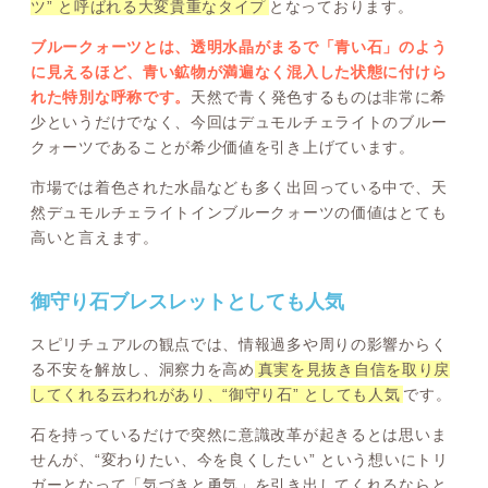
ツ” と呼ばれる大変貴重なタイプ
となっております。
ブルークォーツとは、透明水晶がまるで「青い石」のよう
に見えるほど、青い鉱物が満遍なく混入した状態に付けら
れた特別な呼称です。
天然で青く発色するものは非常に希
少というだけでなく、今回はデュモルチェライトのブルー
クォーツであることが希少価値を引き上げています。
市場では着色された水晶なども多く出回っている中で、天
然デュモルチェライトインブルークォーツの価値はとても
高いと言えます。
御守り石ブレスレットとしても人気
スピリチュアルの観点では、情報過多や周りの影響からく
る不安を解放し、洞察力を高め
真実を見抜き自信を取り戻
してくれる云われがあり、“御守り石” としても人気
です。
石を持っているだけで突然に意識改革が起きるとは思いま
せんが、“変わりたい、今を良くしたい” という想いにトリ
ガーとなって「気づきと勇気」を引き出してくれるならと