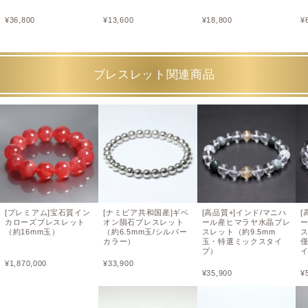
¥
36,800
¥
13,600
¥
18,800
¥
ブレスレット関連商品
[プレミアム]宝石質イン
[ナミビア共和国産]ギベ
[高品質+]インド/マニハ
[
カローズブレスレット
オン隕石ブレスレット
ール産ヒマラヤ水晶ブレ
（約16mm玉）
（約6.5mm玉/シルバー
スレット（約9.5mm
ス
カラー）
玉・特選ミックスタイ
プ）
¥
1,870,000
¥
33,900
¥
35,900
¥