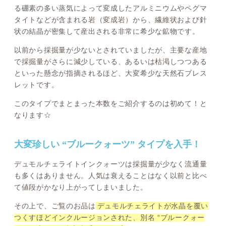
る硼素の多い蒸気によって変成したアルミニウムやペグマ
タイトなどが含まれる岩（変成岩）から、繊維状および針
状の結晶が密集して産出される非常に希少な鉱物です。
以前から採掘量が少ないとされていましたが、主要な産地
で採掘量がさらに減少している、あるいは枯渇しつつある
といった懸念が指摘されるほど、大変希少な天然石ブレス
レットです。
このタイプでまとまった本数をご紹介するのは初めて！と
なります☆
大変珍しい “ブルークォーツ” タイプを入手！
デュモルチェライトインクォーツは採掘量が少なく流通量
も多くはありません。人気は衰えることはなく以前と比べ
て値段がかなり上がってしまいました。
その上で、ご覧のお品は
デュモルチェライトが水晶を覆い
つくすほどインクルージョンされた、別名 “ブルークォー