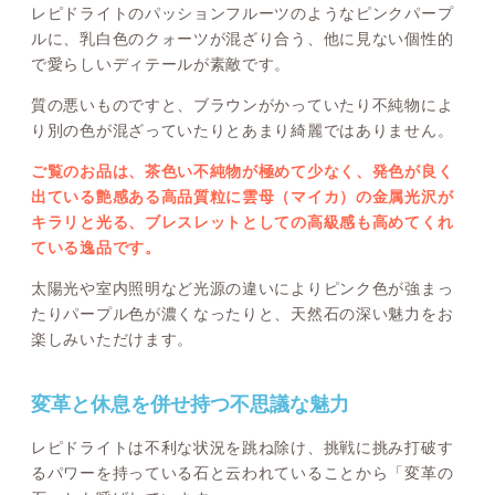
レピドライトのパッションフルーツのようなピンクパープ
ルに、乳白色のクォーツが混ざり合う、他に見ない個性的
で愛らしいディテールが素敵です。
質の悪いものですと、ブラウンがかっていたり不純物によ
り別の色が混ざっていたりとあまり綺麗ではありません。
ご覧のお品は、茶色い不純物が極めて少なく、発色が良く
出ている艶感ある高品質粒に雲母（マイカ）の金属光沢が
キラリと光る、ブレスレットとしての高級感も高めてくれ
ている逸品です。
太陽光や室内照明など光源の違いによりピンク色が強まっ
たりパープル色が濃くなったりと、天然石の深い魅力をお
楽しみいただけます。
変革と休息を併せ持つ不思議な魅力
レピドライトは不利な状況を跳ね除け、挑戦に挑み打破す
るパワーを持っている石と云われていることから「変革の