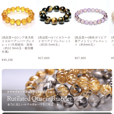
[高品質++]ロシア産天然
[高品質++]バイカラータ
[高品質++]南米ボリビア
[
イエローアンバーブレス
イガーアイブレスレット
産アメトリンブレスレッ
レット/天然琥珀・加熱
（約20.5mm玉）
ト（約9mm玉）
（
（約12.5mm玉・鑑別書
付属）
¥
27,600
¥
27,500
¥
¥
43,200