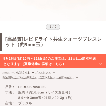
1 / 9
[高品質]レピドライト共生クォーツブレスレ
ット（約9mm玉）
8月16日(日)10時～21日(金)のご注文は、22日(土)順次発送
となります（夏季休業の詳細はこちら）
ホーム
レピドライト
ブレスレット
[高品質]レピドライト共生クォーツブレスレット（約9mm玉）
品番
LEDO-BR0901IS
寸法
腕周り約16.5cm（サイズ変更可）
8.9〜9.3mm玉×21個／22.3g（約）
産地
ブラジル