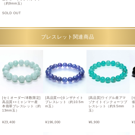
（約9mm玉）
SOLD OUT
ブレスレット関連商品
[セミオーダー/本数限定]
[高品質++]タンザナイト
[高品質]ウイグル産アマ
[
高品質++ミャンマー産
ブレスレット（約10.5m
ゾナイトインクォーツブ
本翡翠ブレスレット（約
m玉）
レスレット（約9.5mm
ト
13mm玉）
玉）
¥
23,400
¥
196,000
¥
6,900
¥