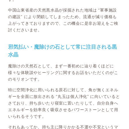
中国山東省産の天然黒水晶が採掘された地域は “軍事施設
の建設” により閉鎖してしまったため、流通が減り価格も
上がってきておりますので、この機会に是非お迎えをご検
討くださいませ。
邪気払い・魔除けの石として常に注目される黒
水晶
魔除けの天然石として、まず一番初めに辿り着くほどに
様々な体験談やヒーリングに関するお話をいただくのがこ
のモリオンです。
特に空間浄化に用いられる原石に対して、角が無くエネル
ギーを全面に放出される “丸玉は個人浄化” に向いていると
さており、持ち歩いたり寝室に置いたりして、自分自身へ
エネルギーを効率良く吸収させるパワーストーンとして用
いられるそうです。
それもあってか、持ち主に降りかかる不運や不安というマ