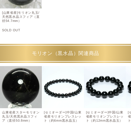
[山東省産]モリオン丸玉/
天然黒水晶スフィア（直
径54.7mm）
SOLD OUT
モリオン（黒水晶）関連商品
山東省産スターモリオン
[セミオーダー]中国/山東
[セミオーダー]中国/山東
[
丸玉/天然黒水晶スフィ
省産モリオンブレスレッ
省産モリオンブレスレッ
ア（直径50.8mm）
ト（約6mm黒水晶玉）
ト（約12mm黒水晶玉）
ト