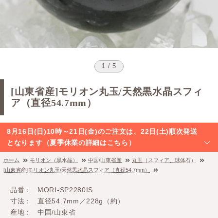
1 / 5
[山東省産]モリオン丸玉/天然黒水晶スフィ
ア（直径54.7mm）
8月16日(日)10時～21日(金)のご注文は、22日(土)順次発送
となります（夏季休業の詳細はこちら）
ホーム
モリオン（黒水晶）
中国/山東省産
丸玉（スフィア、球体石）
[山東省産]モリオン丸玉/天然黒水晶スフィア（直径54.7mm）
品番
MORI-SP2280IS
寸法
直径54.7mm／228g（約）
産地
中国/山東省