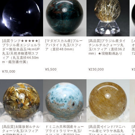
[品質ランク★★★★★]
[マダガスカル産]ブルー
[高品質]ブラジル産タイ
[
ブラジル産エンジェルラ
アパタイト丸玉/スフィ
チンルチルクォーツ丸
ダー無垢水晶玉/4cmUP
ア（直径48.0mm）
玉/スフィア（直径36.2
丸玉/天然本物透明スフ
mm）★現物動画あり
7
ィア（丸玉直径44.50m
m・鑑別書付属）
¥
5,500
¥
230,000
¥
¥
70,000
[高品質]太陽放射ルチル
ドミニカ共和国産キュー
[高品質+]インド/マニハ
[
クォーツ丸玉/スフィア
プライトラリマー丸玉/
ール産ヒマラヤ水晶丸
ラ
★現物動画あり
スフィア（直径33.2m
玉/ルチルクォーツスフ
5