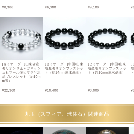
¥
8,300
¥
6,300
¥
9,100
¥
[セミオーダー]山東省産
[セミオーダー]中国/山東
[セミオーダー]中国/山東
[
モリオン３玉＋ガネッシ
省産モリオンブレスレッ
省産モリオンブレスレッ
ュヒマール産ヒマラヤ水
ト（約14mm黒水晶玉）
ト（約10mm黒水晶玉）
ト
晶ブレスレット（約10m
m玉）
¥
22,300
¥
10,400
¥
8,000
¥
丸玉（スフィア、球体石）関連商品