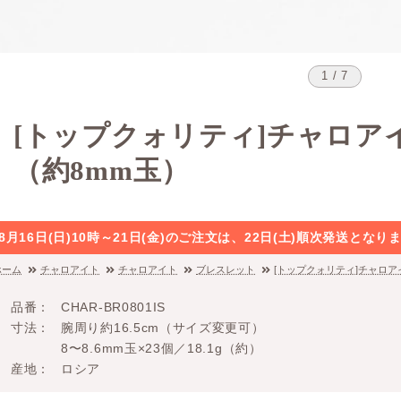
1 / 7
[トップクォリティ]チャロア
（約8mm玉）
8月16日(日)10時～21日(金)のご注文は、22日(土)順次発送と
ホーム
チャロアイト
チャロアイト
ブレスレット
[トップクォリティ]チャロア
品番
CHAR-BR0801IS
寸法
腕周り約16.5cm（サイズ変更可）
8〜8.6mm玉×23個／18.1g（約）
産地
ロシア