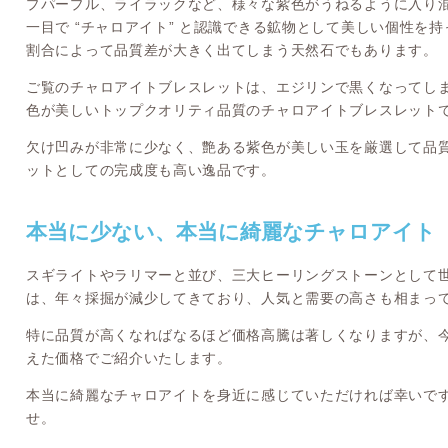
プパープル、ライラックなど、様々な紫色がうねるように入り
一目で “チャロアイト” と認識できる鉱物として美しい個性を
割合によって品質差が大きく出てしまう天然石でもあります。
ご覧のチャロアイトブレスレットは、エジリンで黒くなってし
色が美しいトップクオリティ品質のチャロアイトブレスレット
欠け凹みが非常に少なく、艶ある紫色が美しい玉を厳選して品
ットとしての完成度も高い逸品です。
本当に少ない、本当に綺麗なチャロアイト
スギライトやラリマーと並び、三大ヒーリングストーンとして
は、年々採掘が減少してきており、人気と需要の高さも相まっ
特に品質が高くなればなるほど価格高騰は著しくなりますが、
えた価格でご紹介いたします。
本当に綺麗なチャロアイトを身近に感じていただければ幸いで
せ。