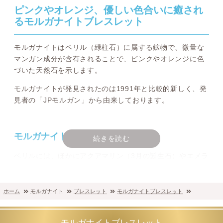
ピンクやオレンジ、優しい色合いに癒され
るモルガナイトブレスレット
モルガナイトはベリル（緑柱石）に属する鉱物で、微量な
マンガン成分が含有されることで、ピンクやオレンジに色
づいた天然石を示します。
モルガナイトが発見されたのは1991年と比較的新しく、発
見者の「JPモルガン」から由来しております。
モルガナイトは新たな4月の誕生石
続きを読む
ベリルには、ほかにアクアマリン（3月の誕生石）やエメラ
ルド（5月の誕生石）といった有名な宝石の名が連なる鉱物
がございます。
ホーム
モルガナイト
ブレスレット
モルガナイトブレスレット
2021年には63年ぶりに改訂されモルガナイトが
「4月の誕
生石」としてラインナップされことでも話題
となりました
が、優しいピンクカラーが肌馴染みも良く誕生月に問わず
モルガナイトブレスレット