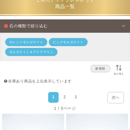
大変人気です。
商品一覧
モルガナイトブレスレットの品質価値
石の種類で絞り込む
宝石としてのモルガナイトの場合ですと、発色が強く透明
度が高い品質ほど価値が高く高額取引されますが、カット
オレンジモルガナイト
ピンクモルガナイト
を施さない天然石ブレスレット（ビーズ）の場合ですと、
モルガナイト＆アクアマリン
透明度を追求するより好みの色合いでお選びいただくのも
良い選択でしょう。
新着順
紫色に近いピンクや、オレンジ色の強いピンクなどがござ
並び替え
いますが、単色で統一されたモルガナイトブレスレットは
在庫あり商品を上位表示しています
意外と少なく、ミックスが多い傾向にあります。
1
2
3
次へ
モルガナイトの意味やスピリチュアル効果
1 / 3ページ
モルガナイトの石言葉は「優しさ」「慈悲」「愛」
といっ
た、献身的な愛情を育むものが多くあります。