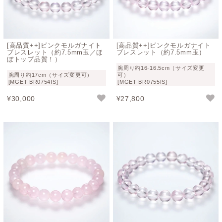
長時間、熱にさらされるのは好ましくありませんが、光に
よって退色することが無い点は扱いやすいと言えるでしょ
う。
浄化方法については、基本的に水晶浄化が手軽で安心かと
[高品質++]ピンクモルガナイト
[高品質++]ピンクモルガナイト
ブレスレット（約7.5mm玉／ほ
ブレスレット（約7.5mm玉）
思います。
ぼトップ品質！）
腕周り約16-16.5cm（サイズ変更
腕周り約17cm（サイズ変更可）
可）
モルガナイト鉱物概要
[MGET-BR0754IS]
[MGET-BR0755IS]
¥
30,000
¥
27,800
名称
モルガナイト（ベリル変種）
英語名
Morganite
和名
モルガン石（もるがんせき）
モース
7.5～8
硬度
化学組
Be3 Al2 Si6O18
成