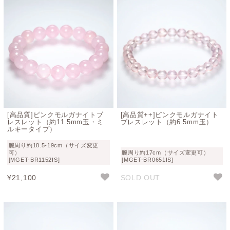
[高品質]ピンクモルガナイトブ
[高品質++]ピンクモルガナイト
レスレット（約11.5mm玉・ミ
ブレスレット（約6.5mm玉）
ルキータイプ）
腕周り約18.5-19cm（サイズ変更
可）
腕周り約17cm（サイズ変更可）
[MGET-BR1152IS]
[MGET-BR0651IS]
¥
21,100
SOLD OUT