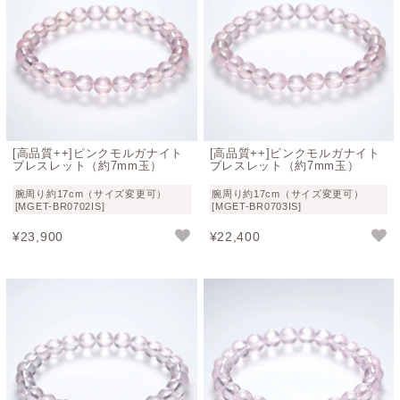
謙虚で思い遣りを持てる安定した精神を引き出してくれる
「愛と慈しみ」を象徴する石と云われており、
対人関係を
良好にするスピリチュアルストーンとしても人気
があるよ
うです。
精神的に不安になったり、感情の浮き沈みが激しい場合な
ど、モルガナイトの癒しの効果がトリガーとなって、ふっ
と落ち着きを取り戻せる。そんな
心の安定を支えてくれる
[高品質++]ピンクモルガナイト
[高品質++]ピンクモルガナイト
“御守り石”
として持つ方もいらっしゃるそう。
ブレスレット（約7mm玉）
ブレスレット（約7mm玉）
腕周り約17cm（サイズ変更可）
腕周り約17cm（サイズ変更可）
優しいパステルカラーが非常に可愛らしモルガナイトブレ
[MGET-BR0702IS]
[MGET-BR0703IS]
スレットなら、お出かけしないときにはお気に入りの見え
¥
23,900
¥
22,400
る場所に飾っておくのも素敵ですね。
モルガナイトブレスレットのお手入れと浄化方
法
モルガナイトはその優しい色合いに反して、水晶と同じ硬
度を持つ比較的丈夫な天然石です。