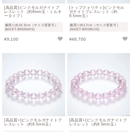
比重
2.67～2.71
[高品質]ピンクモルガナイトブ
[トップクォリティ]ピンクモル
レスレット（約8mm玉・ミルキ
ガナイトブレスレット（約
屈折率
1.63
ータイプ）
8.5mm玉）
光沢
ガラス光沢
腕周り約16.5cm（サイズ変更可）
腕周り約17cm（サイズ変更可）
[MGET-BR0804IS]
[MGET-BR0851IS]
結晶系
六方晶系
¥
9,100
¥
48,700
[高品質+]ピンクモルガナイトブ
[高品質+]ピンクモルガナイトブ
レスレット（約8.5mm玉）
レスレット（約8.5mm玉）