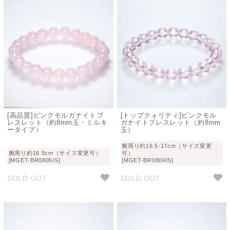
[高品質]ピンクモルガナイトブ
[トップクォリティ]ピンクモル
レスレット（約8mm玉・ミルキ
ガナイトブレスレット（約8mm
ータイプ）
玉）
腕周り約16.5-17cm（サイズ変更
腕周り約16.5cm（サイズ変更可）
可）
[MGET-BR0805IS]
[MGET-BR0806IS]
SOLD OUT
SOLD OUT