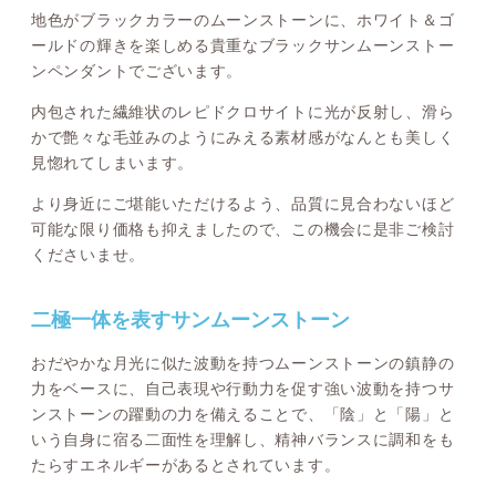
地色がブラックカラーのムーンストーンに、ホワイト＆ゴ
ールドの輝きを楽しめる貴重なブラックサンムーンストー
ンペンダントでございます。
内包された繊維状のレピドクロサイトに光が反射し、滑ら
かで艶々な毛並みのようにみえる素材感がなんとも美しく
見惚れてしまいます。
より身近にご堪能いただけるよう、品質に見合わないほど
可能な限り価格も抑えましたので、この機会に是非ご検討
くださいませ。
二極一体を表すサンムーンストーン
おだやかな月光に似た波動を持つムーンストーンの鎮静の
力をベースに、自己表現や行動力を促す強い波動を持つサ
ンストーンの躍動の力を備えることで、「陰」と「陽」と
いう自身に宿る二面性を理解し、精神バランスに調和をも
たらすエネルギーがあるとされています。