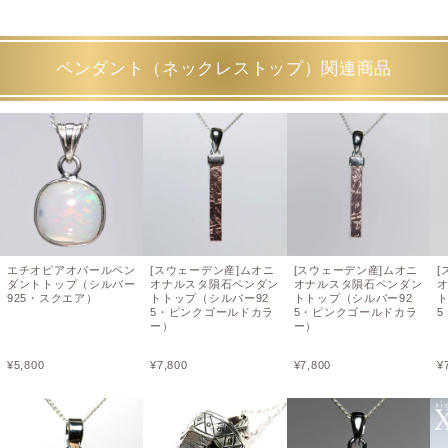
ペンダント（ネックレストップ）関連商品
エチオピアオパールペン
[スウェーデン産]ムオニ
[スウェーデン産]ムオニ
[
ダントトップ（シルバー
オナルスタ隕石ペンダン
オナルスタ隕石ペンダン
925・スクエア）
トトップ（シルバー92
トトップ（シルバー92
ト
5・ピンクゴールドカラ
5・ピンクゴールドカラ
ー）
ー）
¥
5,800
¥
7,800
¥
7,800
¥