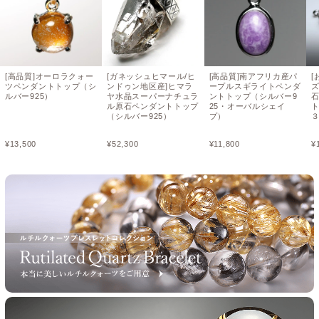
[高品質]オーロラクォー
[ガネッシュヒマール/ヒ
[高品質]南アフリカ産パ
[
ツペンダントトップ（シ
ンドゥン地区産]ヒマラ
ープルスギライトペンダ
ズ
ルバー925）
ヤ水晶スーパーナチュラ
ントトップ（シルバー9
ル原石ペンダントトップ
25・オーバルシェイ
（シルバー925）
プ）
¥
13,500
¥
52,300
¥
11,800
¥