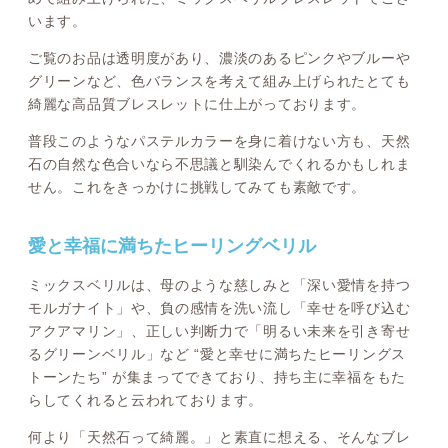
います。
ご覧のお品は透明度があり、濃淡のあるピンクやブルーや
グリーンなど、色バランスを考えて組み上げられたとても
綺麗な高品質ブレスレットに仕上がっております。
普段このようなパステルカラーを身に着けない方も、天然
石の自然な色合いなら不思議と馴染んでくれるかもしれま
せん。これをきっかけに挑戦してみても素敵です。
愛と幸福に満ちたヒーリングベリル
ミックスベリルは、母のような慈しみと「深い愛情を持つ
モルガナイト」や、負の感情を洗い流し「幸せを呼び込む
アクアマリン」、正しい判断力で「明るい未来を引き寄せ
るグリーンベリル」など “愛と幸せに満ちたヒーリングス
トーンたち” が集まってできており、持ち主に幸福をもた
らしてくれると云われております。
何より「天然石って綺麗。」と素直に想える、そんなブレ