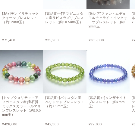
[3A+]デンドリティック
[高品質++]アフガニスタ
[激レア]ファントムデュ
[
クォーツブレスレット
ン産ラピスラズリブレス
モルチェライトインクォ
（約12mm玉）
レット（約10.5mm玉）
ーツブレスレット（約1
7
2mm玉）
¥
71,400
¥
25,200
¥
385,000
¥
[トップクォリティ・ア
[高品質+]パキスタン産
[高品質++]タンザナイト
[
フガニスタン産]宝石質
ペリドットブレスレット
ブレスレット（約7mm
ミックスカラートルマリ
（約7.5mm玉）
玉）
ンブレスレット（約10.5
入
mm玉）
¥
426,000
¥
42,300
¥
92,000
¥