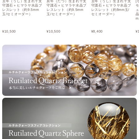
丑年（うし）生まれ干支
辰年（たつ）生まれ干支
丑年（うし）生まれ干支
[
守護石＋ヒマラヤ水晶ブ
守護石＋ヒマラヤ水晶ブ
守護石＋ヒマラヤ水晶ブ
レスレット（約9.5mm
レスレット（約9.5mm
レスレット（約8mm玉/
玉/セミオーダー）
玉/セミオーダー）
セミオーダー）
¥
10,500
¥
10,500
¥
8,400
¥