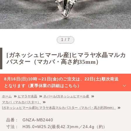
1 / 7
[ガネッシュヒマール産]ヒマラヤ水晶マルカ
バスター（マカバ・高さ約35mm）
8月16日(日)10時～21日(金)のご注文は、22日(土)順次発送
となります（夏季休業の詳細はこちら）
ホーム
ヒマラヤ水晶
ネパール/ガネッシュヒマール産
マカバ（マルカバスター）
[ガネッシュヒマール産]ヒマラヤ水晶マルカバスター（マカバ・高さ約35mm）
品番
GNZA-MB2440
寸法
H35.0×W25.2(最長42.3)mm／24.4g（約）