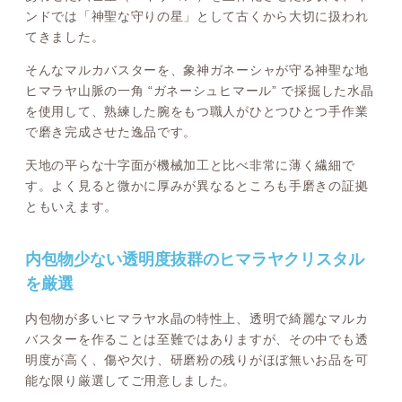
ンドでは「神聖な守りの星」として古くから大切に扱われ
てきました。
そんなマルカバスターを、象神ガネーシャが守る神聖な地
ヒマラヤ山脈の一角 “ガネーシュヒマール” で採掘した水晶
を使用して、熟練した腕をもつ職人がひとつひとつ手作業
で磨き完成させた逸品です。
天地の平らな十字面が機械加工と比べ非常に薄く繊細で
す。よく見ると微かに厚みが異なるところも手磨きの証拠
ともいえます。
内包物少ない透明度抜群のヒマラヤクリスタル
を厳選
内包物が多いヒマラヤ水晶の特性上、透明で綺麗なマルカ
バスターを作ることは至難ではありますが、その中でも透
明度が高く、傷や欠け、研磨粉の残りがほぼ無いお品を可
能な限り厳選してご用意しました。