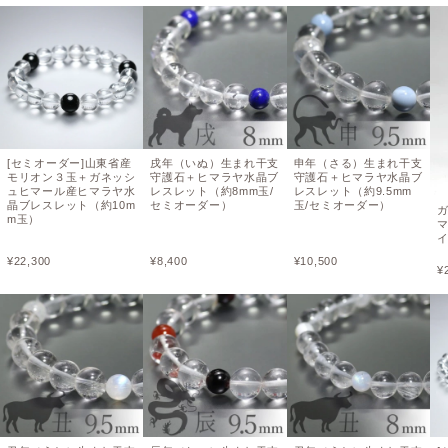
[セミオーダー]山東省産
戌年（いぬ）生まれ干支
申年（さる）生まれ干支
モリオン３玉＋ガネッシ
守護石＋ヒマラヤ水晶ブ
守護石＋ヒマラヤ水晶ブ
ュヒマール産ヒマラヤ水
レスレット（約8mm玉/
レスレット（約9.5mm
晶ブレスレット（約10m
セミオーダー）
玉/セミオーダー）
m玉）
¥
22,300
¥
8,400
¥
10,500
¥