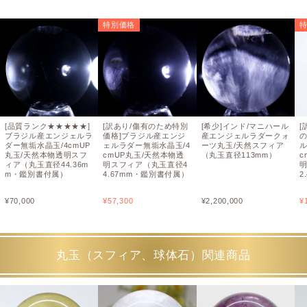
特別価格
[品質ランク★★★★★]
[訳あり/傷有のため特別
[希少]インド/マニハール
[
ブラジル産エンジェルラ
価格]ブラジル産エンジ
産エンジェルラダークォ
ダー無垢水晶玉/4cmUP
ェルラダー無垢水晶玉/4
ーツ丸玉/天然スフィア
ル
丸玉/天然本物透明スフ
cmUP丸玉/天然本物透
（丸玉直径113mm）
c
ィア（丸玉直径44.36m
明スフィア（丸玉直径4
m・鑑別書付属）
4.67mm・鑑別書付属）
2
¥
70,000
¥
57,300
¥
2,200,000
¥
丸玉（スフィア、球体石）関連商品