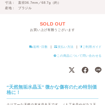
寸法
直径36.7mm／68.7g（約）
産地
ブラジル
SOLD OUT
お買い上げ有難うございます
送料･日数
支払い方法
ご利用ガイド
この商品について問い合わせる
“天然無垢水晶玉” 微かな傷有のため特別価
格に！
クリアーな天然の本水晶丸玉です。（人工水晶やガラス玉