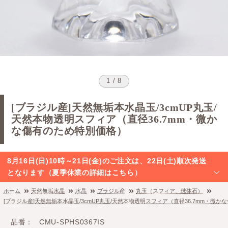
1 / 8
[ブラジル産]天然無垢本水晶玉/3cmUP丸玉/
天然本物透明スフィア（直径36.7mm・微か
な傷有のため特別価格）
8月16日(日)10時～21日(金)のご注文は、22日(土)順次発送
となります（夏季休業の詳細はこちら）
ホーム
天然無垢水晶
水晶
ブラジル産
丸玉（スフィア、球体石）
[ブラジル産]天然無垢本水晶玉/3cmUP丸玉/天然本物透明スフィア（直径36.7mm・微
品番
CMU-SPHS0367IS