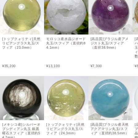
[トップクォリティ]天然
モロッコ産水晶ジオード
[高品質]ブラジル産アメ
[
リビアングラス丸玉/ス
丸玉/スフィア（直径約8
ジスト丸玉/スフィア
フィア（23.0mm）
4.1mm）
（直径38.9mm）
ィ
¥
35,200
¥
13,100
¥
7,300
¥
[メキシコ産]シルバーオ
[トップクォリティ]天然
[高品質]ブラジル産天然
[
ブシディアン丸玉 銀黒
リビアングラス丸玉/ス
アクアマリン丸玉/スフ
曜石スフィア（直径約5
フィア（24.3mm）
ィア（直径約38.5mm）
晶
4.7mm）