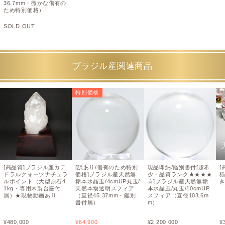
36.7mm・微かな傷有の
ため特別価格）
SOLD OUT
ブラジル産関連商品
特別価格
[高品質]ブラジル産カテ
[訳あり/傷有のため特別
現品即納/鑑別書付[超希
[
ドラルクォーツナチュラ
価格]ブラジル産天然無
少・品質ランク★★★★
猫
ルポイント（大型原石4.
垢本水晶玉/4cmUP丸玉/
☆]ブラジル産天然無垢
1kg・専用木製台座付
天然本物透明スフィア
本水晶玉/丸玉/10cmUP
属）★現物動画あり
（直径45.37mm・鑑別
スフィア（直径103.6m
書付属）
m）
¥
480,000
¥
64,900
¥
2,200,000
¥