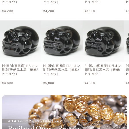
ヒキュウ）
ヒキュウ）
ヒキュウ）
¥
4,200
¥
4,200
¥
3,900
¥
[中国/山東省産]モリオン
[中国/山東省産]モリオン
[中国/山東省産]モリオン
[
彫刻/天然黒水晶（貔貅/
彫刻/天然黒水晶（貔貅/
彫刻/天然黒水晶（貔貅/
彫
ヒキュウ）
ヒキュウ）
ヒキュウ）
¥
4,800
¥
5,800
¥
4,200
¥