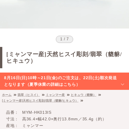
1 / 7
[ミャンマー産]天然ヒスイ彫刻/翡翠（貔貅/
ヒキュウ）
8月16日(日)10時～21日(金)のご注文は、22日(土)順次発送
となります（夏季休業の詳細はこちら）
ホーム
翡翠（ヒスイ）
ミャンマー産
ヒキュウ（貔貅）
[ミャンマー産]天然ヒスイ彫刻/翡翠（貔貅/ヒキュウ）
品番
MYM-HK013IS
寸法
高36.4×幅42.0×奥行13.8mm／35.4g（約）
産地
ミャンマー