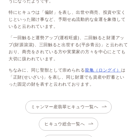
うになったようです。
特にヒキュウは「偏財」を表し、出世や商売、投資や宝く
じといった賭け事など、予期せぬ流動的な金運を象徴して
いると云われています。
「一回触ると運勢アップ(運程旺盛)、二回触ると財運アッ
プ(財源滾滾)、三回触ると出世する(平歩青云)」と云われて
おり、商売をされている方や実業家の方々を中心にとても
大切に扱われています。
ちなみに、同じ聖獣として崇められる
龍亀（ロングイ）
は
「正財(せいざい)」を表し、同じ財運でも資産や貯蓄とい
った固定の財を表すと云われております。
ミャンマー産翡翠ヒキュウ一覧へ
ヒキュウ総合一覧へ