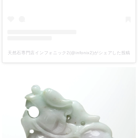
天然石専門店インフォニック2(@infonix2)がシェアした投稿