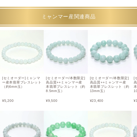
ミャンマー産関連商品
[セミオーダー]ミャンマ
[セミオーダー/本数限定]
[セミオーダー/本数限定]
[
ー産本翡翠ブレスレット
高品質++ミャンマー産
高品質++ミャンマー産
高
（約6mm玉）
本翡翠ブレスレット（約
本翡翠ブレスレット（約
8.5mm玉）
13mm玉）
1
¥
5,200
¥
9,500
¥
23,400
¥