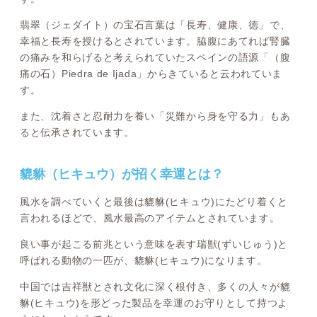
翡翠（ジェダイト）の宝石言葉は「長寿、健康、徳」で、
幸福と長寿を授けるとされています。脇腹にあてれば腎臓
の痛みを和らげると考えられていたスペインの語源「（腹
痛の石）Piedra de Ijada」からきていると云われていま
す。
また、沈着さと忍耐力を養い「災難から身を守る力」もあ
ると伝承されています。
貔貅（ヒキュウ）が招く幸運とは？
風水を調べていくと最後は貔貅(ヒキュウ)にたどり着くと
言われるほどで、風水最高のアイテムとされています。
良い事が起こる前兆という意味を表す瑞獣(ずいじゅう)と
呼ばれる動物の一匹が、貔貅(ヒキュウ)になります。
中国では吉祥獣とされ文化に深く根付き、多くの人々が貔
貅(ヒキュウ)を形どった製品を幸運のお守りとして持つよ