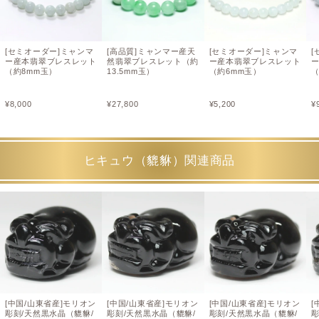
[セミオーダー]ミャンマ
[高品質]ミャンマー産天
[セミオーダー]ミャンマ
[
ー産本翡翠ブレスレット
然翡翠ブレスレット（約
ー産本翡翠ブレスレット
（約8mm玉）
13.5mm玉）
（約6mm玉）
（
¥
8,000
¥
27,800
¥
5,200
¥
ヒキュウ（貔貅）関連商品
[中国/山東省産]モリオン
[中国/山東省産]モリオン
[中国/山東省産]モリオン
[
彫刻/天然黒水晶（貔貅/
彫刻/天然黒水晶（貔貅/
彫刻/天然黒水晶（貔貅/
彫