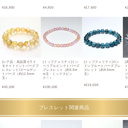
¥
16,800
¥
4,800
¥
17,600
¥
[レア品・高品質+]ライ
[トップクォリティ]イン
[トップクォリティ]ロン
[
モナイトイントパーズブ
ペリアルピンクトパーズ
ドンブルートパーズブレ
レスレット/ゴールデン
ブレスレット（約5.5m
スレット（約8.5mm
トパーズ（約12.5mm
m玉・ミックスピン
玉）
ジ
玉）
ク！）
¥
216,000
¥
43,000
¥
100,000
¥
ブレスレット関連商品