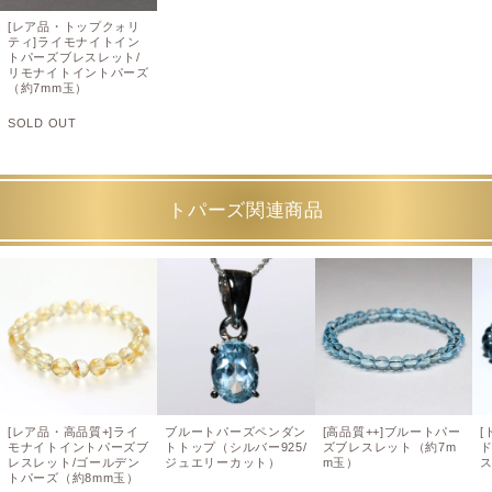
[レア品・トップクォリ
ティ]ライモナイトイン
トパーズブレスレット/
リモナイトイントパーズ
（約7mm玉）
SOLD OUT
トパーズ関連商品
[レア品・高品質+]ライ
ブルートパーズペンダン
[高品質++]ブルートパー
[
モナイトイントパーズブ
トトップ（シルバー925/
ズブレスレット（約7m
レスレット/ゴールデン
ジュエリーカット）
m玉）
ス
トパーズ（約8mm玉）