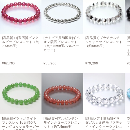
[高品質++]宝石質ピンク
[ナミビア共和国産]ギベ
[高品質+]プラチナルチ
[
ルビーブレスレット（約
オン隕石ブレスレット
ルクォーツブレスレット
7.5mm玉）
（約6.5mm玉/シルバー
（約8mm玉）
カラー）
ォ
¥
62,700
¥
33,900
¥
79,200
¥
[高品質+]ツァボライト
[高品質+]アルゼンチン
[超激レア！高品質+]マ
[
ブレスレット/天然グリ
産インカローズブレスレ
ダガスカル産モリブデナ
ーングロッシュラーガー
ット（約7.5mm玉）
イトインクォーツブレス
ト