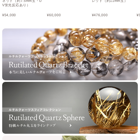
ネット（約7.5mm玉・U
レット（約11mm玉）
V蛍光反応あり）
¥
54,000
¥
60,000
¥
476,000
¥