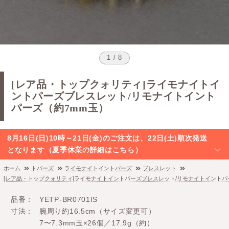
1 / 8
[レア品・トップクォリティ]ライモナイトイ
ントパーズブレスレット/リモナイトイント
パーズ（約7mm玉）
8月16日(日)10時～21日(金)のご注文は、22日(土)順次発送
となります（夏季休業の詳細はこちら）
ホーム
トパーズ
ライモナイトイントパーズ
ブレスレット
[レア品・トップクォリティ]ライモナイトイントパーズブレスレット/リモナイトイントパ
品番
YETP-BR0701IS
寸法
腕周り約16.5cm（サイズ変更可）
7〜7.3mm玉×26個／17.9g（約）