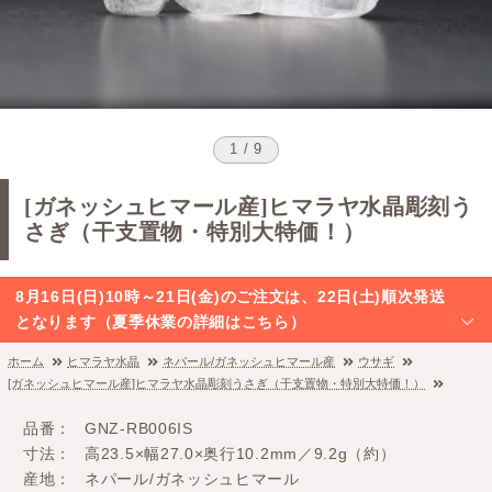
1 / 9
[ガネッシュヒマール産]ヒマラヤ水晶彫刻う
さぎ（干支置物・特別大特価！）
8月16日(日)10時～21日(金)のご注文は、22日(土)順次発送
となります（夏季休業の詳細はこちら）
ホーム
ヒマラヤ水晶
ネパール/ガネッシュヒマール産
ウサギ
[ガネッシュヒマール産]ヒマラヤ水晶彫刻うさぎ（干支置物・特別大特価！）
品番
GNZ-RB006IS
寸法
高23.5×幅27.0×奥行10.2mm／9.2g（約）
産地
ネパール/ガネッシュヒマール