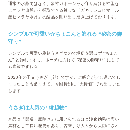
通常の水晶ではなく、象神ガネーシャが守り続ける神聖な
ヒマラヤ山脈から採取できる希少な「ガネッシュヒマール
産ヒマラヤ水晶」の結晶を削り出し磨き上げております。
シンプルで可愛い☆ちょこんと飾れる “秘密の御
守り”
シンプルで可愛い彫刻うさぎなので場所を選ばず “ちょこ
ん” と飾れますし、ポーチに入れて “秘密の御守り” にして
も素敵ですね☆
2023年の干支うさぎ（卯）ですが、ご紹介が少し遅れてし
まったことも踏まえて、今回特別に “大特価” でお出しいた
します！
うさぎは人気の “縁起物”
水晶は「開運・魔除け」に用いられるほど浄化効果の高い
素材として長い歴史があり、古来より人々から大切にされ