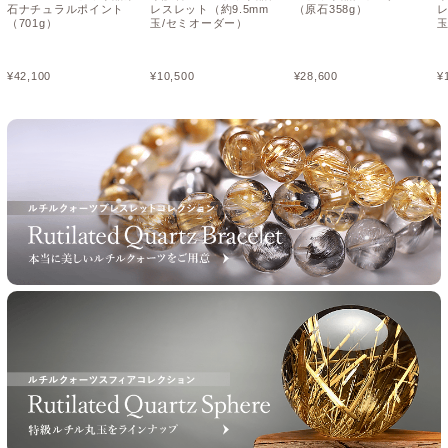
石ナチュラルポイント
レスレット（約9.5mm
（原石358g）
レ
（701g）
玉/セミオーダー）
玉
¥
42,100
¥
10,500
¥
28,600
¥