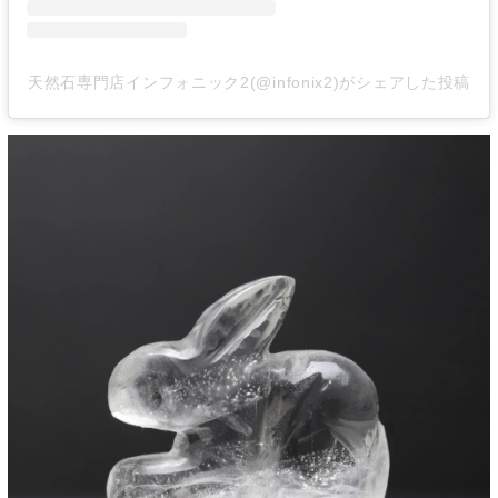
天然石専門店インフォニック2(@infonix2)がシェアした投稿