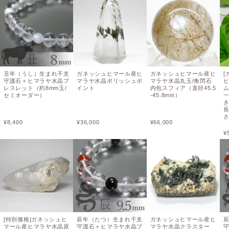
丑年（うし）生まれ干支
ガネッシュヒマール産ヒ
ガネッシュヒマール産ヒ
[
守護石＋ヒマラヤ水晶ブ
マラヤ水晶ポリッシュポ
マラヤ水晶丸玉/角閃石
レスレット（約8mm玉/
イント
内包スフィア（直径45.5
セミオーダー）
-45.8mm）
長
さ
¥
8,400
¥
36,000
¥
66,000
¥
[特別価格]ガネッシュヒ
辰年（たつ）生まれ干支
ガネッシュヒマール産ヒ
マール産ヒマラヤ水晶原
守護石＋ヒマラヤ水晶ブ
マラヤ水晶クラスター