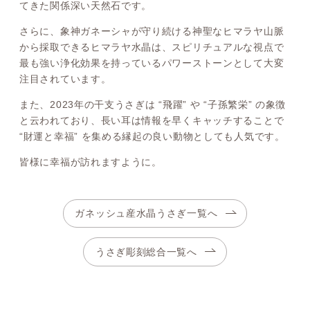
てきた関係深い天然石です。
さらに、象神ガネーシャが守り続ける神聖なヒマラヤ山脈
から採取できるヒマラヤ水晶は、スピリチュアルな視点で
最も強い浄化効果を持っているパワーストーンとして大変
注目されています。
また、2023年の干支うさぎは “飛躍” や “子孫繁栄” の象徴
と云われており、長い耳は情報を早くキャッチすることで
“財運と幸福” を集める縁起の良い動物としても人気です。
皆様に幸福が訪れますように。
ガネッシュ産水晶うさぎ一覧へ
うさぎ彫刻総合一覧へ