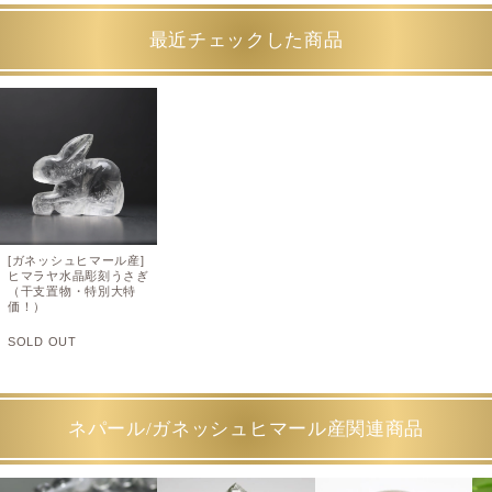
最近チェックした商品
[ガネッシュヒマール産]
ヒマラヤ水晶彫刻うさぎ
（干支置物・特別大特
価！）
SOLD OUT
ネパール/ガネッシュヒマール産関連商品