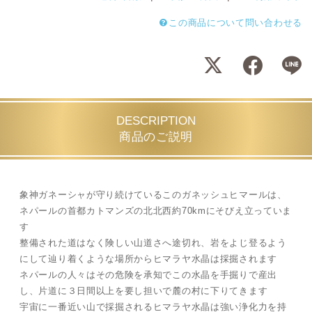
この商品について問い合わせる
DESCRIPTION
商品のご説明
象神ガネーシャが守り続けているこのガネッシュヒマールは、
ネパールの首都カトマンズの北北西約70kmにそびえ立っていま
す
整備された道はなく険しい山道さへ途切れ、岩をよじ登るよう
にして辿り着くような場所からヒマラヤ水晶は採掘されます
ネパールの人々はその危険を承知でこの水晶を手掘りで産出
し、片道に３日間以上を要し担いで麓の村に下りてきます
宇宙に一番近い山で採掘されるヒマラヤ水晶は強い浄化力を持