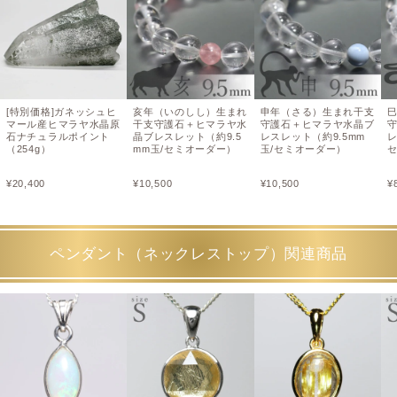
[特別価格]ガネッシュヒ
亥年（いのしし）生まれ
申年（さる）生まれ干支
マール産ヒマラヤ水晶原
干支守護石＋ヒマラヤ水
守護石＋ヒマラヤ水晶ブ
石ナチュラルポイント
晶ブレスレット（約9.5
レスレット（約9.5mm
レ
（254g）
mm玉/セミオーダー）
玉/セミオーダー）
¥
20,400
¥
10,500
¥
10,500
¥
ペンダント（ネックレストップ）関連商品