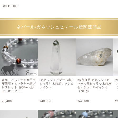
SOLD OUT
ネパール/ガネッシュヒマール産関連商品
寅年（とら）生まれ干支
[ガネッシュヒマール産]
[特別価格]ガネッシュヒ
守護石＋ヒマラヤ水晶ブ
ヒマラヤ水晶ポリッシュ
マール産ヒマラヤ水晶原
レスレット（約8mm玉/
ポイント
石ナチュラルポイント
（
セミオーダー）
（701g）
¥
8,400
¥
40,000
¥
42,100
¥