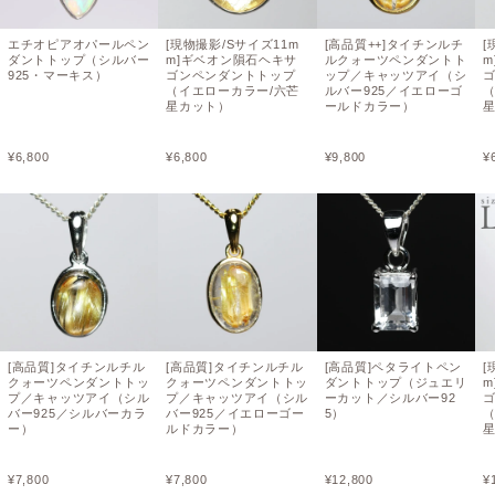
エチオピアオパールペン
[現物撮影/Sサイズ11m
[高品質++]タイチンルチ
[
ダントトップ（シルバー
m]ギベオン隕石ヘキサ
ルクォーツペンダントト
m
925・マーキス）
ゴンペンダントトップ
ップ／キャッツアイ（シ
（イエローカラー/六芒
ルバー925／イエローゴ
星カット）
ールドカラー）
¥
6,800
¥
6,800
¥
9,800
¥
[高品質]タイチンルチル
[高品質]タイチンルチル
[高品質]ペタライトペン
[
クォーツペンダントトッ
クォーツペンダントトッ
ダントトップ（ジュエリ
m
プ／キャッツアイ（シル
プ／キャッツアイ（シル
ーカット／シルバー92
バー925／シルバーカラ
バー925／イエローゴー
5）
ー）
ルドカラー）
¥
7,800
¥
7,800
¥
12,800
¥