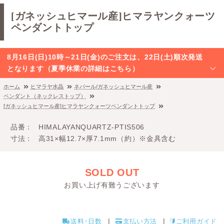
[ガネッシュヒマール産]ヒマラヤンクォーツ
ペンダントトップ
8月16日(日)10時～21日(金)のご注文は、22日(土)順次発送
となります（夏季休業の詳細はこちら）
ホーム
ヒマラヤ水晶
ネパール/ガネッシュヒマール産
ペンダント（ネックレストップ）
[ガネッシュヒマール産]ヒマラヤンクォーツペンダントトップ
品番
HIMALAYANQUARTZ-PTIS506
寸法
高31×幅12.7×厚7.1mm（約）※金具含む
SOLD OUT
お買い上げ有難うございます
送料･日数
支払い方法
ご利用ガイド