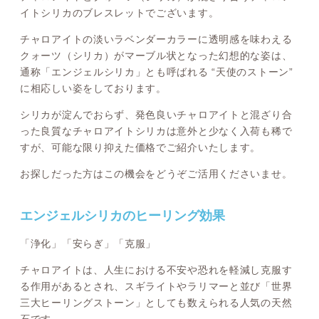
イトシリカのブレスレットでございます。
チャロアイトの淡いラベンダーカラーに透明感を味わえる
クォーツ（シリカ）がマーブル状となった幻想的な姿は、
通称「エンジェルシリカ」とも呼ばれる “天使のストーン”
に相応しい姿をしております。
シリカが淀んでおらず、発色良いチャロアイトと混ざり合
った良質なチャロアイトシリカは意外と少なく入荷も稀で
すが、可能な限り抑えた価格でご紹介いたします。
お探しだった方はこの機会をどうぞご活用くださいませ。
エンジェルシリカのヒーリング効果
「浄化」「安らぎ」「克服」
チャロアイトは、人生における不安や恐れを軽減し克服す
る作用があるとされ、スギライトやラリマーと並び「世界
三大ヒーリングストーン」としても数えられる人気の天然
石です。