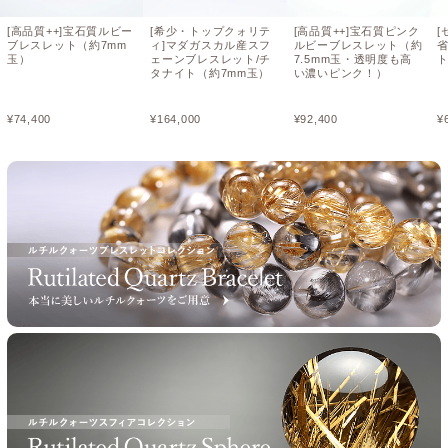
[高品質++]宝石質ルビー
[希少・トップクォリテ
[高品質++]宝石質ピンク
[
ブレスレット（約7mm
ィ]マダガスカル産スフ
ルビーブレスレット（約
玉）
ェーンブレスレット/チ
7.5mm玉・透明度も高
ト
タナイト（約7mm玉）
い濃いピンク！）
¥
74,400
¥
164,000
¥
92,400
¥