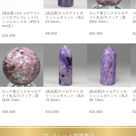
[高品質++]チャロアイト
[高品質]チャロアイトポ
ロシア産ピンクチャロア
シリカブレスレット/エ
リッシュポイント（高さ
イト丸玉/スフィア（直
ンジェルシリカ（約9.5
54.0mm）
径60.7mm）
径
mm玉）
¥
8,400
¥
30,500
¥
¥
15,500
ロシア産ピンクチャロア
[高品質]チャロアイトポ
[高品質]チャロアイトポ
[
イト丸玉/スフィア（直
リッシュポイント（高さ
リッシュポイント（高さ
径64.7mm）
70.9mm）
58.7mm）
8
¥
36,400
¥
14,000
¥
10,600
¥
ブレスレット関連商品