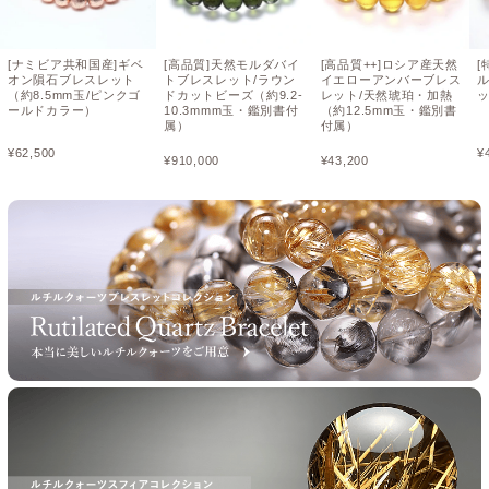
[ナミビア共和国産]ギベ
[高品質]天然モルダバイ
[高品質++]ロシア産天然
[
オン隕石ブレスレット
トブレスレット/ラウン
イエローアンバーブレス
（約8.5mm玉/ピンクゴ
ドカットビーズ（約9.2-
レット/天然琥珀・加熱
ッ
ールドカラー）
10.3mmm玉・鑑別書付
（約12.5mm玉・鑑別書
属）
付属）
¥
62,500
¥
¥
910,000
¥
43,200