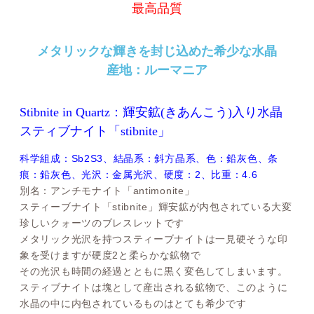
最高品質
メタリックな輝きを封じ込めた希少な水晶
産地：ルーマニア
Stibnite in Quartz：輝安鉱(きあんこう)入り水晶
スティブナイト「stibnite」
科学組成：Sb2S3、結晶系：斜方晶系、色：鉛灰色、条
痕：鉛灰色、光沢：金属光沢、硬度：2、比重：4.6
別名：アンチモナイト「antimonite」
スティーブナイト「stibnite」輝安鉱が内包されている大変
珍しいクォーツのブレスレットです
メタリック光沢を持つスティーブナイトは一見硬そうな印
象を受けますが硬度2と柔らかな鉱物で
その光沢も時間の経過とともに黒く変色してしまいます。
スティブナイトは塊として産出される鉱物で、このように
水晶の中に内包されているものはとても希少です