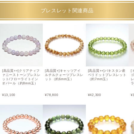
ブレスレット関連商品
[高品質++]クリアティフ
[高品質+]キャッツアイ
[高品質++]パキスタン産
[
ァニーストーンブレスレ
ルチルクォーツブレスレ
ペリドットブレスレット
ット/フローライトイン
ット（約6mm玉）
（約7mm玉）
レ
オパール（約8mm玉）
¥
13,100
¥
78,800
¥
42,300
¥