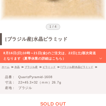
1 / 4
[ブラジル産]水晶ピラミッド
8月16日(日)10時～21日(金)のご注文は、22日(土)順次発送
となります（夏季休業の詳細はこちら）
ホーム
水晶
ブラジル産
ピラミッド
[ブラジル産]水晶ピラミッド
品番
QuartzPyramid-1608
寸法
22×45.3×32（ｍｍ）26.7g
産地
ブラジル
SOLD OUT