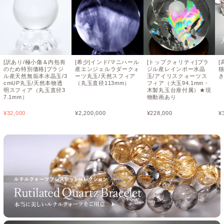
[訳あり/極小傷＆内包有
[希少]インド/マニハール
[トップクォリティ]ブラ
[
のため特別価格]ブラジ
産エンジェルラダークォ
ジル産レインボー水晶
猫
ル産天然無垢本水晶玉/3
ーツ丸玉/天然スフィア
玉/アイリスクォーツス
cmUP丸玉/天然本物透
（丸玉直径113mm）
フィア（大玉94.1mm・
明スフィア（丸玉直径3
木製丸玉台座付属）★現
7.1mm）
物動画あり
¥
32,000
¥
2,200,000
¥
228,000
¥