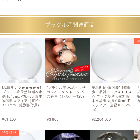
ブラジル産関連商品
[品質ランク★★★★★]
[ブラジル産]水晶ヘキサ
現品即納/鑑別書付[超希
[
ブラジル産天然無垢本水
ゴンペンダントトップ/
少・品質ランク★★★★
晶玉/4cmUP丸玉/天然本
六芒星（シルバー925）
☆]ブラジル産天然無垢
晶
物透明スフィア（直径4
本水晶玉/丸玉/10cmUP
3.57mm・鑑別書付属）
スフィア（直径103.6m
6
m）
¥
63,100
¥
3,800
¥
2,200,000
¥
特別価格