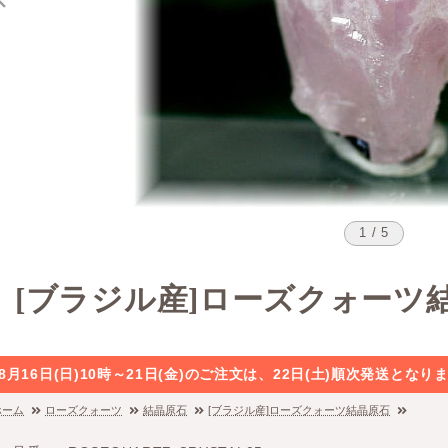
1 / 5
[ブラジル産]ローズクォーツ
8月16日(日)10時～21日(金)のご注文は、22日(土)順次発送と
ホーム
ローズクォーツ
結晶原石
[ブラジル産]ローズクォーツ結晶原石