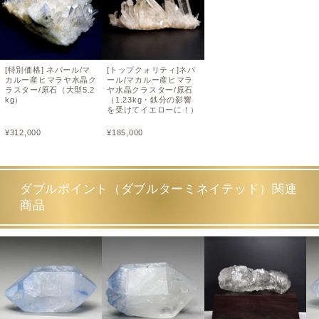
[特別価格] ネパール/マ
[トップクォリティ]ネパ
カルー産ヒマラヤ水晶ク
ール/マカルー産ヒマラ
ラスター/原石（大型5.2
ヤ水晶クラスター/原石
kg）
（1.23kg・鉄分の影響
を受けてイエローに！）
¥
312,000
¥
185,000
ダブルポイント（ダブルターミネイテッド）関連
商品