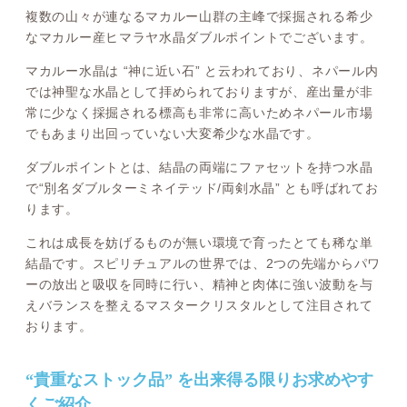
複数の山々が連なるマカルー山群の主峰で採掘される希少
なマカルー産ヒマラヤ水晶ダブルポイントでございます。
マカルー水晶は “神に近い石” と云われており、ネパール内
では神聖な水晶として拝められておりますが、産出量が非
常に少なく採掘される標高も非常に高いためネパール市場
でもあまり出回っていない大変希少な水晶です。
ダブルポイントとは、結晶の両端にファセットを持つ水晶
で“別名ダブルターミネイテッド/両剣水晶” とも呼ばれてお
ります。
これは成長を妨げるものが無い環境で育ったとても稀な単
結晶です。スピリチュアルの世界では、2つの先端からパワ
ーの放出と吸収を同時に行い、精神と肉体に強い波動を与
えバランスを整えるマスタークリスタルとして注目されて
おります。
“貴重なストック品” を出来得る限りお求めやす
くご紹介