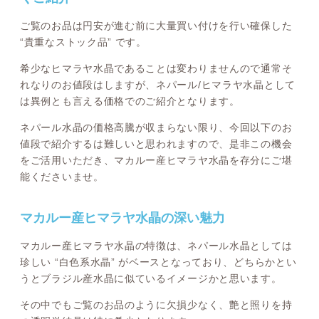
ご覧のお品は円安が進む前に大量買い付けを行い確保した
“貴重なストック品” です。
希少なヒマラヤ水晶であることは変わりませんので通常そ
れなりのお値段はしますが、ネパール/ヒマラヤ水晶として
は異例とも言える価格でのご紹介となります。
ネパール水晶の価格高騰が収まらない限り、今回以下のお
値段で紹介するは難しいと思われますので、是非この機会
をご活用いただき、マカルー産ヒマラヤ水晶を存分にご堪
能くださいませ。
マカルー産ヒマラヤ水晶の深い魅力
マカルー産ヒマラヤ水晶の特徴は、ネパール水晶としては
珍しい “白色系水晶” がベースとなっており、どちらかとい
うとブラジル産水晶に似ているイメージかと思います。
その中でもご覧のお品のように欠損少なく、艶と照りを持