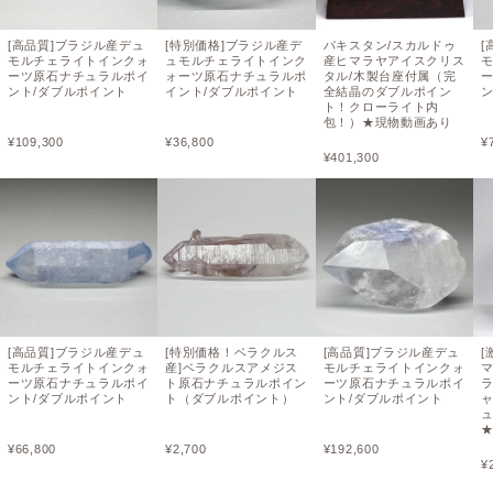
[高品質]ブラジル産デュ
[特別価格]ブラジル産デ
パキスタン/スカルドゥ
[
モルチェライトインクォ
ュモルチェライトインク
産ヒマラヤアイスクリス
ーツ原石ナチュラルポイ
ォーツ原石ナチュラルポ
タル/木製台座付属（完
ント/ダブルポイント
イント/ダブルポイント
全結晶のダブルポイン
ン
ト！クローライト内
包！）★現物動画あり
¥
109,300
¥
36,800
¥
¥
401,300
[高品質]ブラジル産デュ
[特別価格！ベラクルス
[高品質]ブラジル産デュ
[
モルチェライトインクォ
産]ベラクルスアメジス
モルチェライトインクォ
ーツ原石ナチュラルポイ
ト原石ナチュラルポイン
ーツ原石ナチュラルポイ
ント/ダブルポイント
ト（ダブルポイント）
ント/ダブルポイント
¥
66,800
¥
2,700
¥
192,600
¥