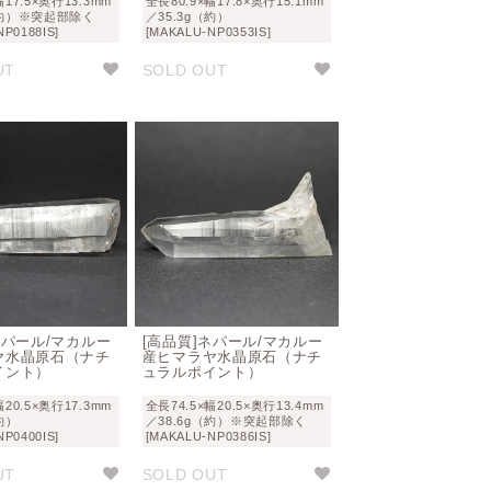
幅17.5×奥行13.3mm
全長80.9×幅17.8×奥行15.1mm
（約）※突起部除く
／35.3g（約）
NP0188IS]
[MAKALU-NP0353IS]
UT
SOLD OUT
ネパール/マカルー
[高品質]ネパール/マカルー
ヤ水晶原石（ナチ
産ヒマラヤ水晶原石（ナチ
イント）
ュラルポイント）
幅20.5×奥行17.3mm
全長74.5×幅20.5×奥行13.4mm
約）
／38.6g（約）※突起部除く
NP0400IS]
[MAKALU-NP0386IS]
UT
SOLD OUT