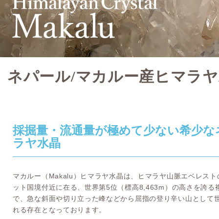
ネパール/マカルー産ヒマラ
採掘量・流通量が極めて少ない希少な
ラヤ水晶
マカルー（Makalu）ヒマラヤ水晶は、ヒマラヤ山脈エベレスト
ット国境付近に在る、世界第5位（標高8,463m）の高さを誇
で、急な斜面や切り立った峰などから屈指の登り辛い山として
れる存在となっております。