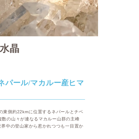
ヤ水晶
ネパール/マカルー産ヒマ
の東側約22kmに位置するネパールとチベ
る複数の山々が連なるマカルー山群の主峰
世界中の登山家から惹かれつつも一目置か