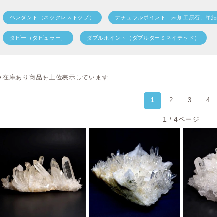
＜産地別＞ヒマラヤ水晶コレクションはこちら
ペンダント（ネックレストップ）
ナチュラルポイント（未加工原石、単
タビー（タビュラー）
ダブルポイント（ダブルターミネイテッド）
在庫あり商品を上位表示しています
1
2
3
4
1 / 4ページ