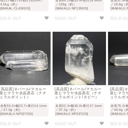
高117×幅273×奥行182mm／
全長84.1×幅33.4×奥行29.6mm
全長57.6×
4.5kg（約）
／139g（約）
／18.8g
[MAKAL-CL4500IS]
[MAKALU-NP1390IS]
[MAKALU-
SOLD OUT
SOLD OUT
SOLD O
[高品質]ネパール/マカルー
[高品質]ネパール/マカルー
[高品質]
産ヒマラヤ水晶原石（ナチ
産ヒマラヤ水晶原石（ナチ
産ヒマラ
ュラルポイント）
ュラルポイント/タビー）
ュラルポ
全長55.3×幅23.7×奥行14.1mm
全長52.3×幅30.0×奥行17.1mm
全長75.2×
／27.0g（約）
／37.2g（約）
／40.0g（
[MAKALU-NP0270IS]
[MAKALU-NP0372IS]
[MAKALU-
SOLD OUT
SOLD OUT
SOLD O