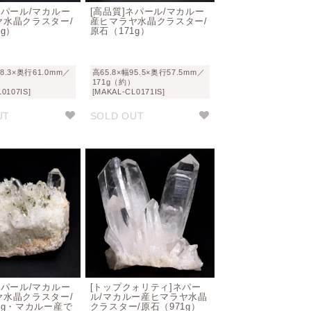
ネパール/マカルー
[高品質]ネパール/マカルー
ヤ水晶クラスター/
産ヒマラヤ水晶クラスター/
7g）
原石（171g）
68.3×奥行61.0mm／
高65.8×幅95.5×奥行57.5mm／
）
171g（約）
0107IS]
[MAKAL-CL0171IS]
UT
SOLD OUT
ネパール/マカルー
[トップクォリティ]ネパー
ヤ水晶クラスター/
ル/マカルー産ヒマラヤ水晶
2g・マカルー産で
クラスター/原石（971g）