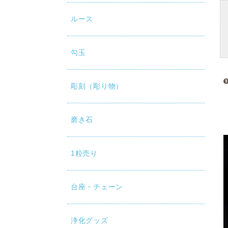
ルース
勾玉
彫刻（彫り物）
磨き石
1粒売り
台座・チェーン
浄化グッズ