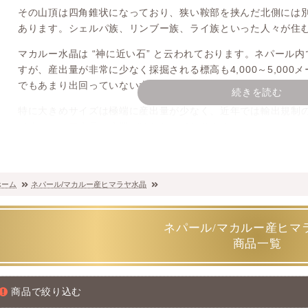
その山頂は四角錐状になっており、狭い鞍部を挟んだ北側には別の
あります。シェルパ族、リンブー族、ライ族といった人々が住
マカルー水晶は “神に近い石” と云われております。ネパール
すが、産出量が非常に少なく採掘される標高も4,000～5,00
でもあまり出回っていない大変希少な水晶です。
続きを読む
特に大きめサイズは極端に産出量が少なく、近年では輸出規制
て少ないレア水晶の位置づけとなっております。
特徴様々、見れば見るほど引き込まれるマカルー水
ホーム
ネパール/マカルー産ヒマラヤ水晶
マカルー産ヒマラヤ水晶の特徴は、ネパール水晶としては珍しい 
どちらかというと
ブラジル/ミナスジェライス州産水晶
に似てい
ネパール/マカルー産ヒマ
その中でも特に、艶と照り、高い透明度を持つ結晶が育つクオ
商品一覧
も非常に希少となります。
どれも、見れば見るほど魅力に惹き込まれてしまうお品ばかり
商品で絞り込む
おすすめする逸品でございます。