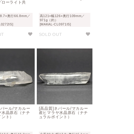
クローライト共
78.7×奥行66.8mm／
高121×幅126×奥行109mm／
）
971g（約）
0272IS]
[MAKAL-CL0971IS]
UT
SOLD OUT
ネパール/マカルー
[高品質]ネパール/マカルー
ヤ水晶原石（ナチ
産ヒマラヤ水晶原石（ナチ
イント）
ュラルポイント）