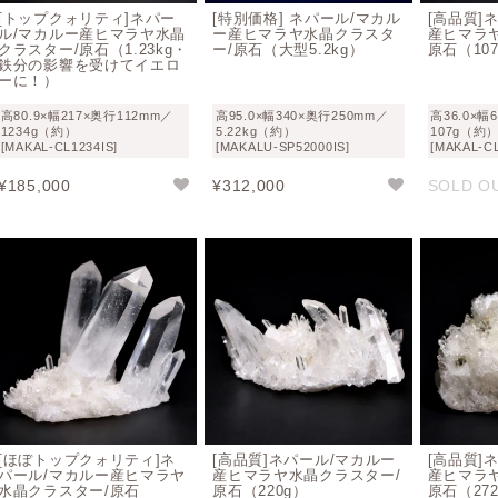
[トップクォリティ]ネパー
[特別価格] ネパール/マカル
[高品質]
ル/マカルー産ヒマラヤ水晶
ー産ヒマラヤ水晶クラスタ
産ヒマラ
クラスター/原石（1.23kg・
ー/原石（大型5.2kg）
原石（10
鉄分の影響を受けてイエロ
ーに！）
高80.9×幅217×奥行112mm／
高95.0×幅340×奥行250mm／
高36.0×幅
1234g（約）
5.22kg（約）
107g（約
[MAKAL-CL1234IS]
[MAKALU-SP52000IS]
[MAKAL-CL
¥
185,000
¥
312,000
SOLD O
[ほぼトップクォリティ]ネ
[高品質]ネパール/マカルー
[高品質]
パール/マカルー産ヒマラヤ
産ヒマラヤ水晶クラスター/
産ヒマラ
水晶クラスター/原石
原石（220g）
原石（27