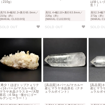
（210g）
は珍しい
生！）
高70.8×幅92.2×奥行65.0mm／
高51.4×幅110×奥行63.8mm／
高52.3×幅
210g（約）
220g（約）
272g（約
[MAKAL-CL0210IS]
[MAKAL-CL0220IS]
[MAKAL-CL
SOLD OUT
SOLD OUT
SOLD O
[希少！ほぼトップクォリテ
[高品質]ネパール/マカルー
[高品質]
ィ]ネパール/マカルー産ヒ
産ヒマラヤ水晶原石（ナチ
産ヒマラ
マラヤ水晶クラスター/大型
ュラルポイント）
ュラルポ
原石（4.5kg・僅かにゴー
ルデンヒーラー！）