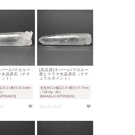
ネパール/マカルー
[高品質]ネパール/マカルー
ヤ水晶原石（ナチ
産ヒマラヤ水晶原石（ナチ
イント）
ュラルポイント）
幅23.1×奥行19.5mm
全長96.2×幅22.3×奥行17.7mm
約）
／58.6g（約）
NP0564IS]
[MAKALU-NP0586IS]
UT
SOLD OUT