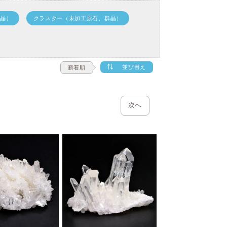
結晶）
クラスター（未加工原石、群晶）
並び替え
新着順
次へ