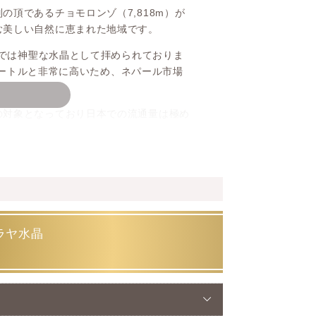
頂であるチョモロンゾ（7,818m）が
む美しい自然に恵まれた地域です。
内では神聖な水晶として拝められておりま
0メートルと非常に高いため、ネパール市場
の対象となっており日本での流通量は極め
晶の魅力
“白色系水晶” がベースとなっており、
るイメージかと思います。
ラヤ水晶
リティー高い水晶についてはマカルー産で
ですので、お気に召した際は是非お迎えを