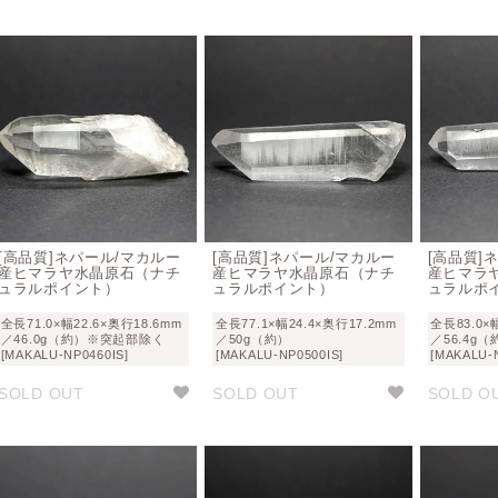
[高品質]ネパール/マカルー
[高品質]ネパール/マカルー
[高品質]
産ヒマラヤ水晶原石（ナチ
産ヒマラヤ水晶原石（ナチ
産ヒマラ
ュラルポイント）
ュラルポイント）
ュラルポ
全長71.0×幅22.6×奥行18.6mm
全長77.1×幅24.4×奥行17.2mm
全長83.0×
／46.0g（約）※突起部除く
／50g（約）
／56.4g（
[MAKALU-NP0460IS]
[MAKALU-NP0500IS]
[MAKALU-
SOLD OUT
SOLD OUT
SOLD O