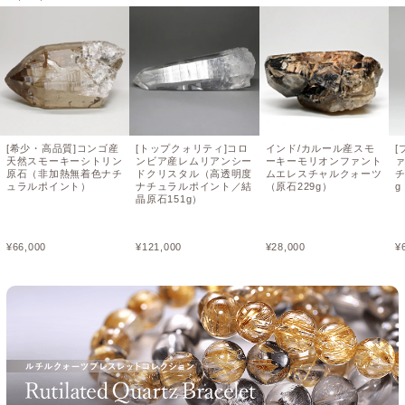
[希少・高品質]コンゴ産
[トップクォリティ]コロ
インド/カルール産スモ
[
天然スモーキーシトリン
ンビア産レムリアンシー
ーキーモリオンファント
原石（非加熱無着色ナチ
ドクリスタル（高透明度
ムエレスチャルクォーツ
チ
ュラルポイント）
ナチュラルポイント／結
（原石229g）
晶原石151g）
¥
66,000
¥
121,000
¥
28,000
¥