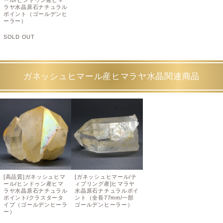
ール/ヒンドゥン産ヒマ
ラヤ水晶原石ナチュラル
ポイント（ゴールデンヒ
ーラー）
SOLD OUT
ガネッシュヒマール産ヒマラヤ水晶関連商品
[高品質]ガネッシュヒマ
[ガネッシュヒマール/テ
ール/ヒンドゥン産ヒマ
ィプリング産]ヒマラヤ
ラヤ水晶原石ナチュラル
水晶原石ナチュラルポイ
ポイント/クラスタータ
ント（全長77mm/一部
イプ（ゴールデンヒーラ
ゴールデンヒーラー）
ー）