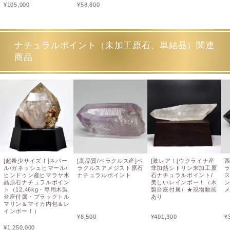
¥
105,000
¥
58,800
ナチュラルポイント（未加工原石、単結晶）関連
商品
[超希少サイズ！]ネパー
[高品質/ベラクルス産]ベ
[激レア！]ウクライナ産
ル/ガネッシュヒマール/
ラクルスアメジスト原石
非加熱シトリン未加工原
ヒンドゥン産ヒマラヤ水
ナチュラルポイント
石ナチュラルポイント/
晶原石ナチュラルポイン
美しいレインボー！（木
ン
ト（12.46kg・専用木製
製台座付属）★現物動画
台座付属・ブラックトル
あり
マリン＆マイカ内包＆レ
インボー！）
¥
8,500
¥
401,300
¥
¥
1,250,000