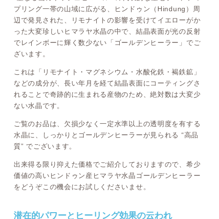
プリング一帯の山域に広がる、ヒンドゥン（Hindung）周
辺で発見された、リモナイトの影響を受けてイエローがか
った大変珍しいヒマラヤ水晶の中で、結晶表面が光の反射
でレインボーに輝く数少ない「ゴールデンヒーラー」でご
ざいます。
これは「リモナイト・マグネシウム・水酸化鉄・褐鉄鉱」
などの成分が、長い年月を経て結晶表面にコーティングさ
れることで奇跡的に生まれる産物のため、絶対数は大変少
ない水晶です。
ご覧のお品は、欠損少なく一定水準以上の透明度を有する
水晶に、しっかりとゴールデンヒーラーが見られる “高品
質” でございます。
出来得る限り抑えた価格でご紹介しておりますので、希少
価値の高いヒンドゥン産ヒマラヤ水晶ゴールデンヒーラー
をどうぞこの機会にお試しくださいませ。
潜在的パワーとヒーリング効果の云われ