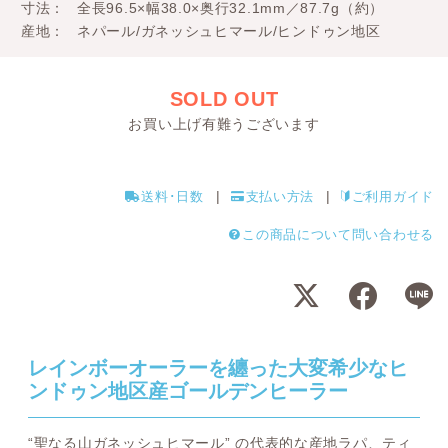
寸法
全長96.5×幅38.0×奥行32.1mm／87.7g（約）
産地
ネパール/ガネッシュヒマール/ヒンドゥン地区
SOLD OUT
お買い上げ有難うございます
送料･日数
支払い方法
ご利用ガイド
この商品について問い合わせる
レインボーオーラーを纏った大変希少なヒ
ンドゥン地区産ゴールデンヒーラー
“聖なる山ガネッシュヒマール” の代表的な産地ラパ、ティ