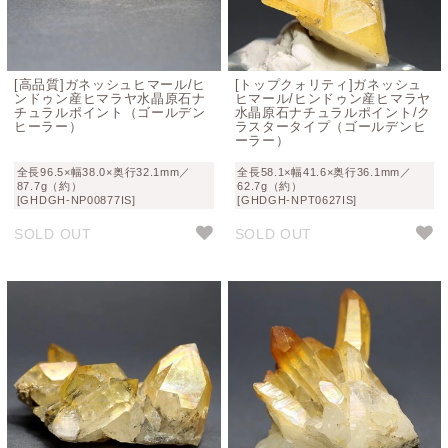
[高品質]ガネッシュヒマール/ヒ
[トップクォリティ]ガネッシュ
ンドゥン産ヒマラヤ水晶原石ナ
ヒマール/ヒンドゥン産ヒマラヤ
チュラルポイント（ゴールデン
水晶原石ナチュラルポイント/ク
ヒーラー）
ラスタータイプ（ゴールデンヒ
ーラー）
全長96.5×幅38.0×奥行32.1mm／
全長58.1×幅41.6×奥行36.1mm／
87.7g（約）
62.7g（約）
[GHDGH-NP00877IS]
[GHDGH-NPT0627IS]
SOLD OUT
SOLD OUT