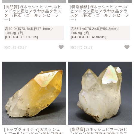
[高品質]ガネッシュヒマール/ヒ
[特別価格]ガネッシュヒマール/
ンドゥン産ヒマラヤ水晶クラス
ヒンドゥン産ヒマラヤ水晶クラ
ター/原石（ゴールデンヒーラ
スター/原石（ゴールデンヒーラ
ー）
ー）
高40.0×幅73.4×奥行47.1mm／
高55.7×幅70.2×奥行50.2mm／
109.3g（約）
186.9g（約）
[GHDGH-CL1093IS]
[GHDGH-CLA1869IS]
SOLD OUT
SOLD OUT
[トップクォリティ]ガネッシュ
[高品質]ガネッシュヒマール/ヒ
ヒマール/ヒンドゥン産ヒマラヤ
ンドゥン産ヒマラヤ水晶クラス