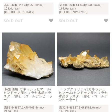
高43.4×幅82.1×奥行59.0mm／
全長88.3×幅44.8×奥行44.6mm／
103.4g（約）
167.9g（約）
[GHDGH-CLT1304IS]
[GHDGH-NP1679IS]
SOLD OUT
SOLD OUT
[特別価格]ガネッシュヒマール/
[トップクォリティ]ガネッシュ
ヒンドゥン産ヒマラヤ水晶クラ
ヒマール/ヒンドゥン産ヒマラヤ
スター/原石（ゴールデンヒーラ
水晶クラスター/原石（ゴールデ
ー）
ンヒーラー）
高56.6×幅87.1×奥行65.5mm／
高32.5×幅127.6×奥行62.0mm／
247g（約）
140.2g（約）