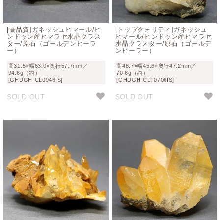
[高品質]ガネッシュヒマール/ヒ
[トップクォリティ]ガネッシュ
ンドゥン産ヒマラヤ水晶クラス
ヒマール/ヒンドゥン産ヒマラヤ
ター/原石（ゴールデンヒーラ
水晶クラスター/原石（ゴールデ
ー）
ンヒーラー）
高31.5×幅63.0×奥行57.7mm／
高48.7×幅45.6×奥行47.2mm／
94.6g（約）
70.6g（約）
[GHDGH-CL0946IS]
[GHDGH-CLT0706IS]
SOLD OUT
SOLD OUT