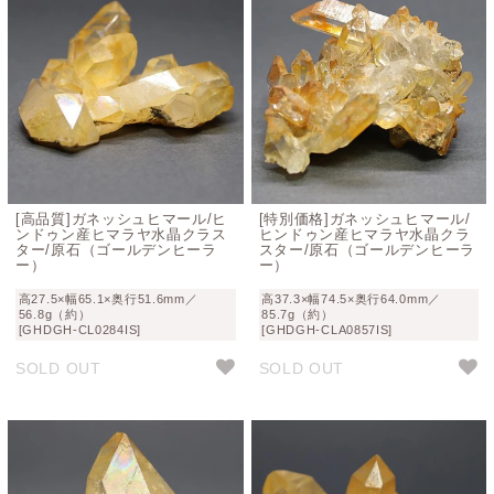
[高品質]ガネッシュヒマール/ヒ
[特別価格]ガネッシュヒマール/
ンドゥン産ヒマラヤ水晶クラス
ヒンドゥン産ヒマラヤ水晶クラ
ター/原石（ゴールデンヒーラ
スター/原石（ゴールデンヒーラ
ー）
ー）
高27.5×幅65.1×奥行51.6mm／
高37.3×幅74.5×奥行64.0mm／
56.8g（約）
85.7g（約）
[GHDGH-CL0284IS]
[GHDGH-CLA0857IS]
SOLD OUT
SOLD OUT