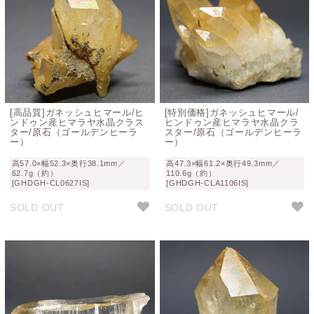
[高品質]ガネッシュヒマール/ヒ
[特別価格]ガネッシュヒマール/
ンドゥン産ヒマラヤ水晶クラス
ヒンドゥン産ヒマラヤ水晶クラ
ター/原石（ゴールデンヒーラ
スター/原石（ゴールデンヒーラ
ー）
ー）
高57.0×幅52.3×奥行38.1mm／
高47.3×幅61.2×奥行49.3mm／
62.7g（約）
110.6g（約）
[GHDGH-CL0627IS]
[GHDGH-CLA1106IS]
SOLD OUT
SOLD OUT