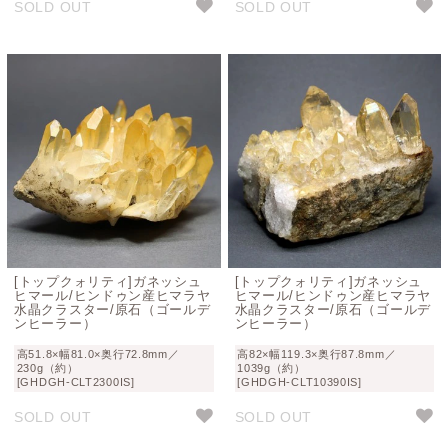
SOLD OUT
SOLD OUT
[トップクォリティ]ガネッシュ
[トップクォリティ]ガネッシュ
ヒマール/ヒンドゥン産ヒマラヤ
ヒマール/ヒンドゥン産ヒマラヤ
水晶クラスター/原石（ゴールデ
水晶クラスター/原石（ゴールデ
ンヒーラー）
ンヒーラー）
高51.8×幅81.0×奥行72.8mm／
高82×幅119.3×奥行87.8mm／
230g（約）
1039g（約）
[GHDGH-CLT2300IS]
[GHDGH-CLT10390IS]
SOLD OUT
SOLD OUT