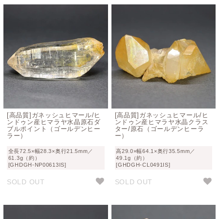
[高品質]ガネッシュヒマール/ヒ
[高品質]ガネッシュヒマール/ヒ
ンドゥン産ヒマラヤ水晶原石ダ
ンドゥン産ヒマラヤ水晶クラス
ブルポイント（ゴールデンヒー
ター/原石（ゴールデンヒーラ
ラー）
ー）
全長72.5×幅28.3×奥行21.5mm／
高29.0×幅64.1×奥行35.5mm／
61.3g（約）
49.1g（約）
[GHDGH-NP00613IS]
[GHDGH-CL0491IS]
SOLD OUT
SOLD OUT