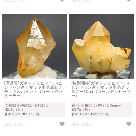
[高品質]ガネッシュヒマール/ヒ
[特別価格]ガネッシュヒマール/
ンドゥン産ヒマラヤ水晶原石ナ
ヒンドゥン産ヒマラヤ水晶クラ
チュラルポイント（ゴールデン
スター/原石（ゴールデンヒーラ
ヒーラー）
ー）
全長52.0×幅34.1×奥行28.0mm／
高45.8×幅53.3×奥行41.3mm／
42.2g（約）
63.7g（約）
[GHDGH-NP0422IS]
[GHDGH-CLA0637IS]
SOLD OUT
SOLD OUT