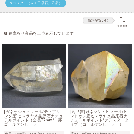
クラスター（未加工原石、群晶）
価格が安い順
並び替え
在庫あり商品を上位表示しています
[ガネッシュヒマール/ティプリ
[高品質]ガネッシュヒマール/ヒ
ング産]ヒマラヤ水晶原石ナチュ
ンドゥン産ヒマラヤ水晶原石ナ
ラルポイント（全長77mm/一部
チュラルポイント/クラスタータ
ゴールデンヒーラー）
イプ（ゴールデンヒーラー）
全長77.0×幅42.5×奥行33.9mm／
高66.0×幅68.2×奥行49.5mm／