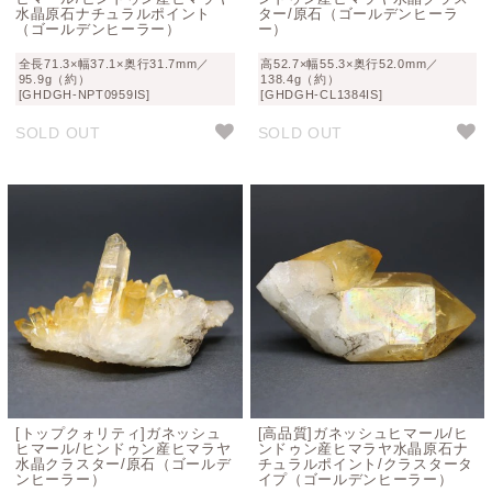
水晶原石ナチュラルポイント
ター/原石（ゴールデンヒーラ
（ゴールデンヒーラー）
ー）
全長71.3×幅37.1×奥行31.7mm／
高52.7×幅55.3×奥行52.0mm／
95.9g（約）
138.4g（約）
[GHDGH-NPT0959IS]
[GHDGH-CL1384IS]
SOLD OUT
SOLD OUT
[トップクォリティ]ガネッシュ
[高品質]ガネッシュヒマール/ヒ
ヒマール/ヒンドゥン産ヒマラヤ
ンドゥン産ヒマラヤ水晶原石ナ
水晶クラスター/原石（ゴールデ
チュラルポイント/クラスタータ
ンヒーラー）
イプ（ゴールデンヒーラー）