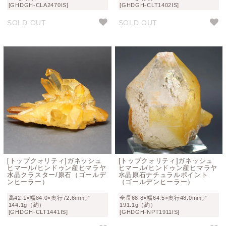
[GHDGH-CLA2470IS]
[GHDGH-CLT1402IS]
SOLD OUT
SOLD OUT
[トップクォリティ]ガネッシュ
[トップクォリティ]ガネッシュ
ヒマール/ヒンドゥン産ヒマラヤ
ヒマール/ヒンドゥン産ヒマラヤ
水晶クラスター/原石（ゴールデ
水晶原石ナチュラルポイント
ンヒーラー）
（ゴールデンヒーラー）
高42.1×幅84.0×奥行72.6mm／
全長68.8×幅64.5×奥行48.0mm／
144.1g（約）
191.1g（約）
[GHDGH-CLT1441IS]
[GHDGH-NPT1911IS]