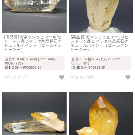
[高品質]ガネッシュヒマール/ヒ
[高品質]ガネッシュヒマール/ヒ
ンドゥン産ヒマラヤ水晶原石ナ
ンドゥン産ヒマラヤ水晶原石ナ
チュラルポイント（ゴールデン
チュラルポイント（ゴールデン
ヒーラー）
ヒーラー）
全長91.8×幅31.4×奥行27.1mm／
全長65.8×幅38.4×奥行29.7mm／
90.8g（約）
83.8g（約）
[GHDGH-NP00908IS]
[GHDGH-NP0838IS]
SOLD OUT
SOLD OUT