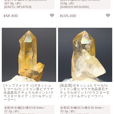
167.5g（約）
210g（約）
[GNZTL-NP1675IS]
[GHDGH-NP2100IS]
¥
58,800
¥
105,000
[トップクォリティ]ガネッシュ
[高品質]ガネッシュヒマール/ヒ
ヒマール/ヒンドゥン産ヒマラヤ
ンドゥン産ヒマラヤ水晶原石ナ
水晶原石ナチュラルポイント/ク
チュラルポイント/クラスタータ
ラスタータイプ（ゴールデンヒ
イプ（ゴールデンヒーラー）
ーラー）
全長46.9×幅22×奥行18.3mm／
全長52.8×幅32.2×奥行15.6mm／
17.2g（約）
31.3g（約）