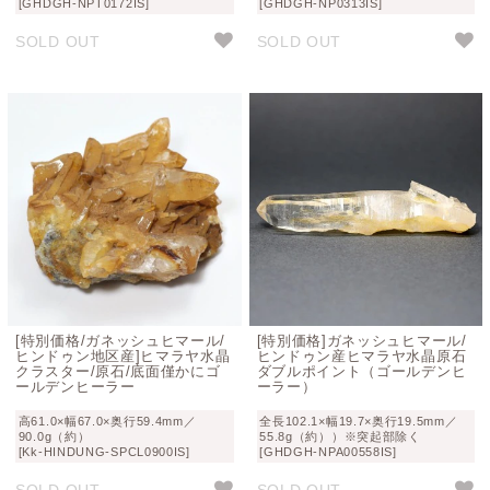
[GHDGH-NPT0172IS]
[GHDGH-NP0313IS]
SOLD OUT
SOLD OUT
[特別価格/ガネッシュヒマール/
[特別価格]ガネッシュヒマール/
ヒンドゥン地区産]ヒマラヤ水晶
ヒンドゥン産ヒマラヤ水晶原石
クラスター/原石/底面僅かにゴ
ダブルポイント（ゴールデンヒ
ールデンヒーラー
ーラー）
高61.0×幅67.0×奥行59.4mm／
全長102.1×幅19.7×奥行19.5mm／
90.0g（約）
55.8g（約））※突起部除く
[Kk-HINDUNG-SPCL0900IS]
[GHDGH-NPA00558IS]
SOLD OUT
SOLD OUT