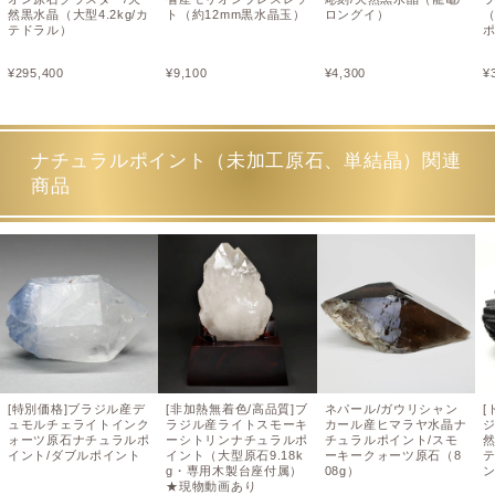
然黒水晶（大型4.2kg/カ
ト（約12mm黒水晶玉）
ロングイ）
テドラル）
¥
295,400
¥
9,100
¥
4,300
¥
ナチュラルポイント（未加工原石、単結晶）関連
商品
[特別価格]ブラジル産デ
[非加熱無着色/高品質]ブ
ネパール/ガウリシャン
[
ュモルチェライトインク
ラジル産ライトスモーキ
カール産ヒマラヤ水晶ナ
ォーツ原石ナチュラルポ
ーシトリンナチュラルポ
チュラルポイント/スモ
然
イント/ダブルポイント
イント（大型原石9.18k
ーキークォーツ原石（8
g・専用木製台座付属）
08g）
★現物動画あり