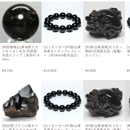
[特別価格]山東省産スタ
[セミオーダー]中国/山東
[中国/山東省産]モリオン
[
ーモリオン丸玉/天然黒
省産モリオンブレスレッ
彫刻/天然黒水晶（龍亀/
水晶スフィア（直径47.9
ト（約16mm黒水晶玉）
ロングイ）
ト
mm）
¥
6,100
¥
10,500
¥
4,800
¥
[高品質]ブラジル産モリ
[セミオーダー]中国/山東
[中国/山東省産]モリオン
[
オン原石クラスター/天
省産モリオンブレスレッ
彫刻/天然黒水晶（龍亀/