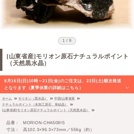
1 / 9
[山東省産]モリオン原石ナチュラルポイント
（天然黒水晶）
8月16日(日)10時～21日(金)のご注文は、22日(土)順次発送
となります（夏季休業の詳細はこちら）
ホーム
モリオン（黒水晶）
中国/山東省産
ナチュラルポイント（未加工原石、単結晶）
[山東省産]モリオン原石ナチュラルポイント（天然黒水晶）
品番
MORION-CHA508IS
寸法
高102.3×96.3×73mm／556g（約）