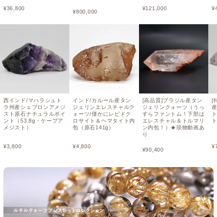
¥
36,800
¥
121,000
¥
¥
800,000
西インド/マハラシュト
インド/カルール産タン
[高品質]ブラジル産タン
ラ州産シェブロンアメジ
ジェリンエレスチャルク
ジェリンクォーツ（うっ
スト原石ナチュラルポイ
ォーツ/僅かにレピドク
すらファントム！下部は
ント（53.8g・ケープア
ロサイト＆ヘマタイト内
エレスチャル＆トルマリ
メジスト）
包（原石141g）
ン内包！）★現物動画あ
り
¥
3,800
¥
4,800
¥
¥
90,400