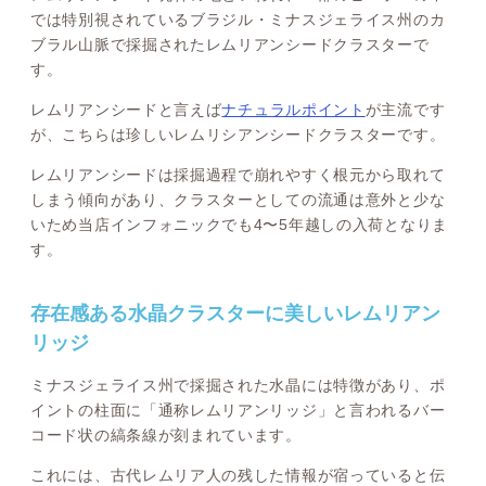
では特別視されているブラジル・ミナスジェライス州のカ
ブラル山脈で採掘されたレムリアンシードクラスターで
す。
レムリアンシードと言えば
ナチュラルポイント
が主流です
が、こちらは珍しいレムリシアンシードクラスターです。
レムリアンシードは採掘過程で崩れやすく根元から取れて
しまう傾向があり、クラスターとしての流通は意外と少な
いため当店インフォニックでも4〜5年越しの入荷となりま
す。
存在感ある水晶クラスターに美しいレムリアン
リッジ
ミナスジェライス州で採掘された水晶には特徴があり、ポ
イントの柱面に「通称レムリアンリッジ」と言われるバー
コード状の縞条線が刻まれています。
これには、古代レムリア人の残した情報が宿っていると伝