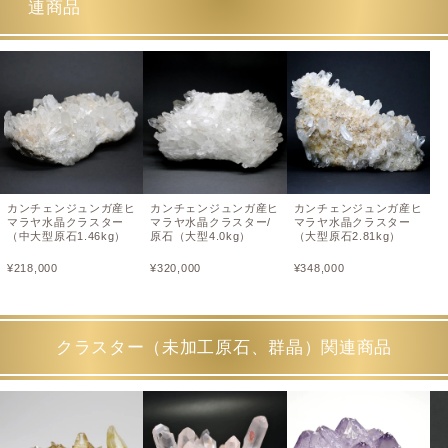
連商品
カンチェンジュンガ産ヒ
カンチェンジュンガ産ヒ
カンチェンジュンガ産ヒ
マラヤ水晶クラスター
マラヤ水晶クラスター/
マラヤ水晶クラスター
（中大型原石1.46kg）
原石（大型4.0kg）
（大型原石2.81kg）
¥
218,000
¥
320,000
¥
348,000
クラスター（未加工原石、群晶）関連商品