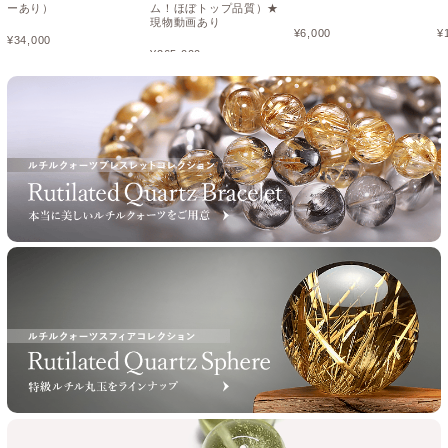
ーあり）
ム！ほぼトップ品質）★
現物動画あり
¥
6,000
¥
¥
34,000
¥
265,000