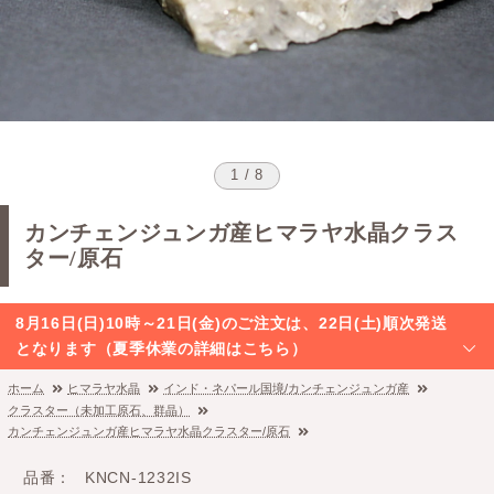
1 / 8
カンチェンジュンガ産ヒマラヤ水晶クラス
ター/原石
8月16日(日)10時～21日(金)のご注文は、22日(土)順次発送
となります（夏季休業の詳細はこちら）
ホーム
ヒマラヤ水晶
インド・ネパール国境/カンチェンジュンガ産
クラスター（未加工原石、群晶）
カンチェンジュンガ産ヒマラヤ水晶クラスター/原石
品番
KNCN-1232IS