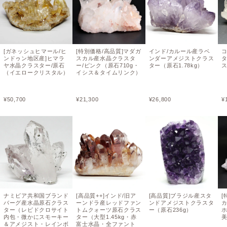
[ガネッシュヒマール/ヒ
[特別価格/高品質]マダガ
インド/カルール産ラベ
ンドゥン地区産]ヒマラ
スカル産水晶クラスタ
ンダーアメジストクラス
タ
ヤ水晶クラスター/原石
ー/ピンク（原石710g・
ター（原石1.78kg）
（イエロークリスタル）
イシス＆タイムリンク）
¥
50,700
¥
21,300
¥
26,800
¥
ナミビア共和国ブランド
[高品質++]インド/旧ア
[高品質]ブラジル産スタ
[
バーグ産水晶原石クラス
ーンドラ産レッドファン
ンドアメジストクラスタ
ター（レピドクロサイト
トムクォーツ原石クラス
ー（原石236g）
ホ
内包・微かにスモーキー
ター（大型1.45kg・赤
＆アメジスト・レインボ
富士水晶・全ファント