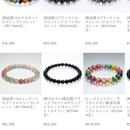
[高品質]マルチカラート
[高品質+]ブラックトル
[高品質+]ブラックトル
[
ルマリンブレスレット
マリンインクォーツブレ
マリンインクォーツブレ
（約7.5mm玉）
スレット（約11mm玉）
スレット（約9.5mm
ス
玉）
¥
16,900
¥
50,000
¥
35,100
¥
[高品質++]キャンディー
[希少カラー/高品質]ブラ
[トップクォリティ・ア
[
カラートルマリンブレス
ックブルートルマリンブ
フガニスタン産]宝石質
レット（約7.5mm玉）
レスレット/キャッツア
ミックスカラートルマリ
イトルマリン（約7mm
ンブレスレット（約11m
イ
玉）
m玉）
¥
51,000
¥
52,200
¥
470,000
¥