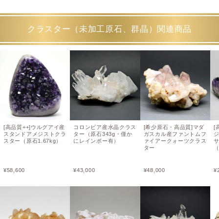
クラスター（未加工原石、群晶）関連商品
[高品質++]ウルグアイ産
コロンビア産水晶クラス
[希少原石・高品質]マダ
[
スタンドアメジストクラ
ター（原石343g・僅か
ガスカル産ファントムフ
スター（原石1.67kg）
にレインボー有）
ァイアークォーツクラス
ター
（
¥
58,600
¥
43,000
¥
48,000
¥