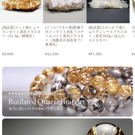
[高品質]インド産ヒュー
[インド/プネー産]変種ア
[高品質]コロンビア産レ
ランダイト原石クラスタ
ポフィライト共生？ステ
ムリアンシードクラスタ
ー（31.3g／輝沸石）
ィルバイト原石クラスタ
ー（原石315g／ほんの
（
ー（魚眼石が化石化？/
りイエロー）
束沸石）
¥
3,800
¥
11,100
¥
47,300
¥