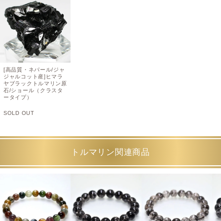
[高品質・ネパール/ジャ
ジャルコット産]ヒマラ
ヤブラックトルマリン原
石/ショール（クラスタ
ータイプ）
SOLD OUT
トルマリン関連商品