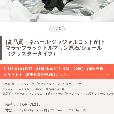
1 / 6
[高品質・ネパール/ジャジャルコット産]ヒ
マラヤブラックトルマリン原石/ショール
（クラスタータイプ）
8月16日(日)10時～21日(金)のご注文は、22日(土)順次発送
となります（夏季休業の詳細はこちら）
ホーム
トルマリン
ブラックトルマリン（ショール）
クラスター（未加工原石、群晶）
結晶原石
[高品質・ネパール/ジャジャルコット産]ヒマラヤブラックトルマリン原石/ショール（ク
品番
TOR-CL218
寸法
高14×幅45.2×奥行28.5mm／21.8g（約）