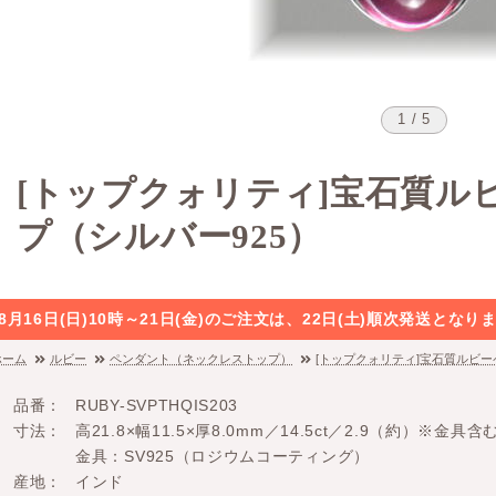
1 / 5
[トップクォリティ]宝石質ル
プ（シルバー925）
8月16日(日)10時～21日(金)のご注文は、22日(土)順次発送と
ホーム
ルビー
ペンダント（ネックレストップ）
[トップクォリティ]宝石質ルビー
品番
RUBY-SVPTHQIS203
寸法
高21.8×幅11.5×厚8.0mm／14.5ct／2.9（約）※金具含
金具：SV925（ロジウムコーティング）
産地
インド