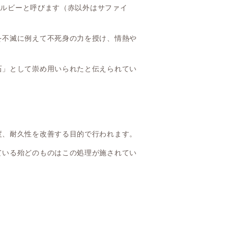
のをルビーと呼びます（赤以外はサファイ
を不滅に例えて不死身の力を授け、情熱や
石」として崇め用いられたと伝えられてい
度、耐久性を改善する目的で行われます。
ている殆どのものはこの処理が施されてい