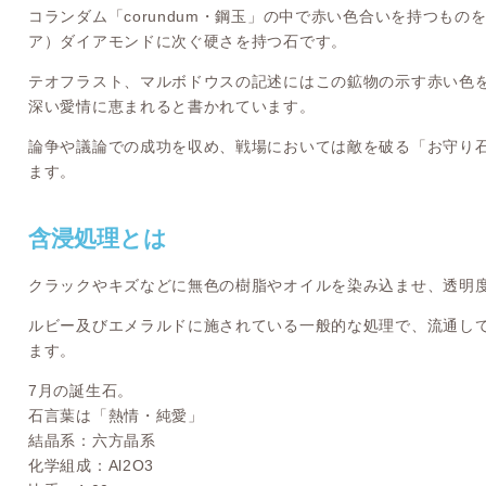
コランダム「corundum・鋼玉」の中で赤い色合いを持つも
ア）ダイアモンドに次ぐ硬さを持つ石です。
テオフラスト、マルボドウスの記述にはこの鉱物の示す赤い色
深い愛情に恵まれると書かれています。
論争や議論での成功を収め、戦場においては敵を破る「お守り
ます。
含浸処理とは
クラックやキズなどに無色の樹脂やオイルを染み込ませ、透明
ルビー及びエメラルドに施されている一般的な処理で、流通し
ます。
7月の誕生石。
石言葉は「熱情・純愛」
結晶系：六方晶系
化学組成：Al2O3