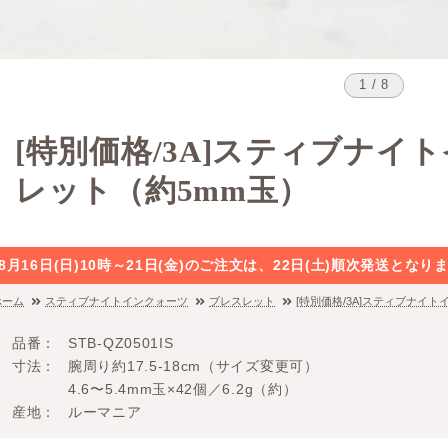
1 / 8
[特別価格/3A]スティブナイ
レット（約5mm玉）
8月16日(日)10時～21日(金)のご注文は、22日(土)順次発送と
ホーム
スティブナイトインクォーツ
ブレスレット
[特別価格/3A]スティブナイ
品番
STB-QZ0501IS
寸法
腕周り約17.5-18cm（サイズ変更可）
4.6〜5.4mm玉×42個／6.2g（約）
産地
ルーマニア