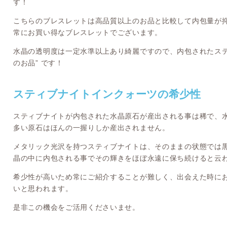
す！
こちらのブレスレットは高品質以上のお品と比較して内包量が
常にお買い得なブレスレットでございます。
水晶の透明度は一定水準以上あり綺麗ですので、内包されたステ
のお品” です！
スティブナイトインクォーツの希少性
スティブナイトが内包された水晶原石が産出される事は稀で、
多い原石はほんの一握りしか産出されません。
メタリック光沢を持つスティブナイトは、そのままの状態では
晶の中に内包される事でその輝きをほぼ永遠に保ち続けると云
希少性が高いため常にご紹介することが難しく、出会えた時に
いと思われます。
是非この機会をご活用くださいませ。