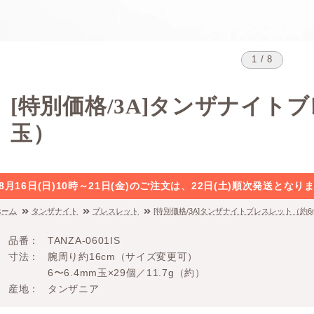
1 / 8
[特別価格/3A]タンザナイト
玉）
8月16日(日)10時～21日(金)のご注文は、22日(土)順次発送と
ホーム
タンザナイト
ブレスレット
[特別価格/3A]タンザナイトブレスレット（約6
品番
TANZA-0601IS
寸法
腕周り約16cm（サイズ変更可）
6〜6.4mm玉×29個／11.7g（約）
産地
タンザニア