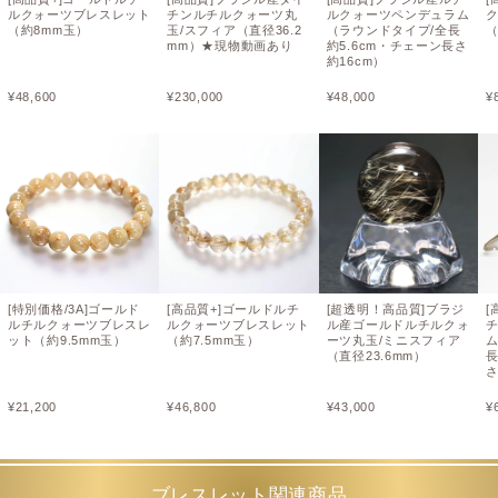
ルクォーツブレスレット
チンルチルクォーツ丸
ルクォーツペンデュラム
（約8mm玉）
玉/スフィア（直径36.2
（ラウンドタイプ/全長
（
mm）★現物動画あり
約5.6cm・チェーン長さ
約16cm）
¥
48,600
¥
230,000
¥
48,000
¥
[特別価格/3A]ゴールド
[高品質+]ゴールドルチ
[超透明！高品質]ブラジ
[
ルチルクォーツブレスレ
ルクォーツブレスレット
ル産ゴールドルチルクォ
ット（約9.5mm玉）
（約7.5mm玉）
ーツ丸玉/ミニスフィア
（直径23.6mm）
長
さ
¥
21,200
¥
46,800
¥
43,000
¥
ブレスレット関連商品