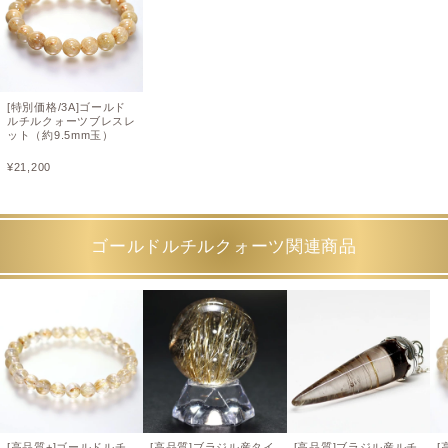
[特別価格/3A]ゴールド
ルチルクォーツブレスレ
ット（約9.5mm玉）
¥
21,200
ゴールドルチルクォーツ関連商品
[高品質+]ゴールドルチ
[高品質]ブラジル産タイ
[高品質]ブラジル産ルチ
[