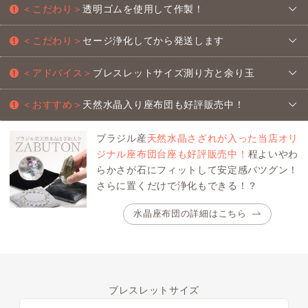
＜こだわり＞
透明ゴムを使用して作製！
＜こだわり＞
セージ浄化してから発送します
＜アドバイス＞
ブレスレットサイズ測り方と余り玉
＜おすすめ＞
天然水晶入り座布団も好評販売中！
ブラジル産
天然水晶さざれが入った当店オリ
ジナル座布団台座も好評販売中！
程よいやわ
らかさが石にフィットして安定感バツグン！
さらに置くだけで浄化もできる！？
水晶座布団の詳細はこちら
ブレスレットサイズ