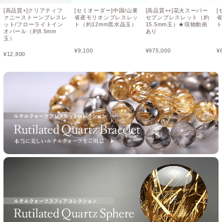
[高品質+]クリアティフ
[セミオーダー]中国/山東
[高品質++]花火スーパー
[
ァニーストーンブレスレ
省産モリオンブレスレッ
セブンブレスレット（約
ット/フローライトイン
ト（約12mm黒水晶玉）
15.5mm玉）★現物動画
ト
オパール（約8.5mm
あり
玉）
¥
9,100
¥
975,000
¥
¥
12,800