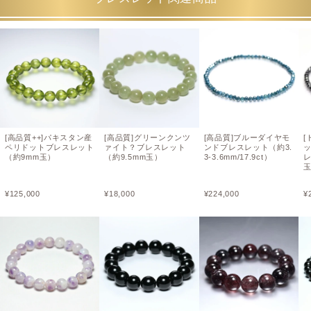
[高品質++]パキスタン産
[高品質]グリーンクンツ
[高品質]ブルーダイヤモ
[
ペリドットブレスレット
ァイト？ブレスレット
ンドブレスレット（約3.
（約9mm玉）
（約9.5mm玉）
3-3.6mm/17.9ct）
レ
玉
¥
125,000
¥
18,000
¥
224,000
¥