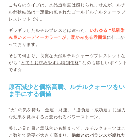
こちらのタイプは、水晶透明度は感じられませんが、ルチ
ル針状結晶は一定量内包されたゴールドルチルクォーツブ
レスレットです。
ギラギラしたルチルブレスとは違った、
いわゆる “肌馴染
み良いヌーディーカラー” が、暖かみある雰囲気
に仕上が
っております。
そして何より、良質な天然ルチルクォーツブレスレットな
がら “
とてもお求めやすい特別価格
” なのも嬉しいポイント
です☆
原石減少と価格高騰、ルチルクォーツをい
ま手にする価値
“火” の気を持ち「金運・財運」「勝負運・成功運」に強力
な効果を発揮すると云われるパワーストーン。
美しい見た目と意味合いも相まって、ルチルクォーツはこ
こ数年で需要が大きく高まり、
供給とのバランスが崩れた