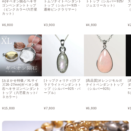
m]ギベオン隕石ヘキサ
トムソナイトペンダント
トトップ（シルバー925/
ゴンペンダントトップ
トップ（シルバー925・
ジュエリーカット）
（ピンクカラー/六芒星
通称ピンクラリマー）
（
カット）
¥
6,800
¥
3,900
¥
4,800
¥
[おまかせ特価／XLサイ
[トップクォリティ]ラブ
[高品質]オレンジモルガ
[
ズ26-27mm]ギベオン隕
ラドライトペンダントト
ナイトペンダントトップ
石ヘキサゴンペンダント
ップ（シルバー925・パ
（シルバー925）
ー
トップ（六芒星カット/
ープル）
5
３カラー）
¥
15,800
¥
7,800
¥
6,800
¥