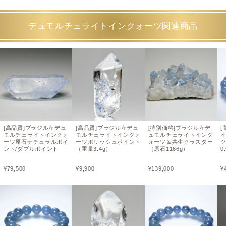
デュモルチェライトインクォーツ関連商品
[高品質]ブラジル産デュ
[高品質]ブラジル産デュ
[特別価格]ブラジル産デ
[
モルチェライトインクォ
モルチェライトインクォ
ュモルチェライトインク
イ
ーツ原石ナチュラルポイ
ーツポリッシュポイント
ォーツ＆共生クラスター
ツ
ント/ダブルポイント
（重量3.4g）
（原石1166g）
0
¥
79,500
¥
9,900
¥
139,000
¥