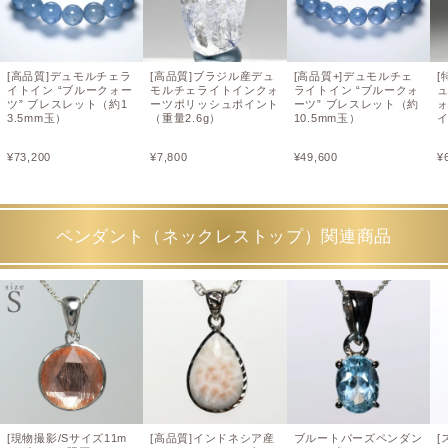
[高品質]デュモルチェラ
[高品質]ブラジル産デュ
[高品質+]デュモルチェ
[
イトイン “ブルークォー
モルチェライトインクォ
ライトイン “ブルークォ
ツ” ブレスレット（約1
ーツポリッシュポイント
ーツ” ブレスレット（約
3.5mm玉）
（重量2.6g）
10.5mm玉）
¥
73,200
¥
7,800
¥
49,600
¥
ペンダント（ネックレストップ）関連商品
[現物撮影/Sサイズ11m
[高品質]インドネシア産
ブルートパーズペンダン
[