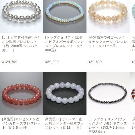
[ナミビア共和国産]ギベ
[トップクォリティ]エチ
[特別価格/3A]ゴールド
[
オン隕石ブレスレット
オピアオパールボタンカ
ルチルクォーツブレスレ
高
（約12mm玉/シルバー
ットブレスレット（約6
ット（約11mm玉）
カラー）
mm玉）
1
¥
124,700
¥
50,200
¥
30,800
¥
[高品質]アルゼンチン産
高品質++]ミャンマー産
[トップクォリティ]ブラ
[
インカローズブレスレッ
天然ラベンダー翡翠ブレ
ックダイヤモンドブレス
ト（約8.5mm玉）
スレット（約12mm玉）
レット（約3.7-3.9mm
レ
玉/22.0ct）