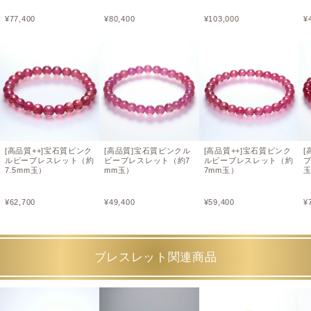
¥
77,400
¥
80,400
¥
103,000
¥
[高品質++]宝石質ピンク
[高品質]宝石質ピンクル
[高品質++]宝石質ピンク
[
ルビーブレスレット（約
ビーブレスレット（約7
ルビーブレスレット（約
ブ
7.5mm玉）
mm玉）
7mm玉）
¥
62,700
¥
49,400
¥
59,400
¥
ブレスレット関連商品