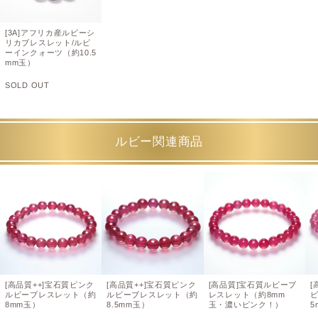
[3A]アフリカ産ルビーシ
リカブレスレット/ルビ
ーインクォーツ（約10.5
mm玉）
SOLD OUT
ルビー関連商品
[高品質++]宝石質ピンク
[高品質++]宝石質ピンク
[高品質]宝石質ルビーブ
[
ルビーブレスレット（約
ルビーブレスレット（約
レスレット（約8mm
ビ
8mm玉）
8.5mm玉）
玉・濃いピンク！）
5