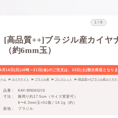
1 / 8
[高品質++]ブラジル産カイ
（約6mm玉）
8月16日(日)10時～21日(金)のご注文は、22日(土)順次発送と
ホーム
カイヤナイト
ブラジル産
ブレスレット
[高品質++]ブラジル産カイヤ
品番
KAY-BR0602IS
寸法
腕周り約17.5cm（サイズ変更可）
6〜6.3mm玉×31個／14.1g（約）
産地
ブラジル