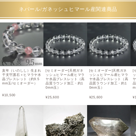
ネパール/ガネッシュヒマール産関連商品
亥年（いのしし）生まれ
[セミオーダー]天然ガネ
[セミオーダー]天然ガネ
[
干支守護石＋ヒマラヤ水
ッシュヒマール産ヒマラ
ッシュヒマール産ヒマラ
晶ブレスレット（約9.5
ヤ水晶ブレスレット（高
ヤ水晶ブレスレット（高
mm玉/セミオーダー）
品質ラウンド加工・約1
品質ラウンド加工・約1
0mm玉）
0mm玉）
m
¥
10,500
¥
25,600
¥
25,600
¥