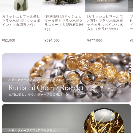
ガネッシュヒマール産ヒ
[特別価格]ガネッシュヒ
[ガネッシュヒマール/ラ
[
マラヤ水晶ポリッシュポ
マール産ヒマラヤ水晶ク
パ産]ヒマラヤ水晶原石
イント（角閃石内包）
ラスター（大型原石3.94
ナチュラルポイント/水
kg）
入り（全長168mm）
カ
¥
52,000
¥
394,000
¥
477,000
¥