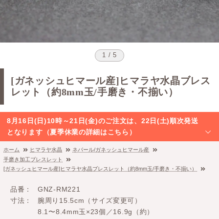
1 / 5
[ガネッシュヒマール産]ヒマラヤ水晶ブレス
レット（約8mm玉/手磨き・不揃い）
8月16日(日)10時～21日(金)のご注文は、22日(土)順次発送
となります（夏季休業の詳細はこちら）
ホーム
ヒマラヤ水晶
ネパール/ガネッシュヒマール産
手磨き加工ブレスレット
[ガネッシュヒマール産]ヒマラヤ水晶ブレスレット（約8mm玉/手磨き・不揃い）
品番
GNZ-RM221
寸法
腕周り15.5cm（サイズ変更可）
8.1〜8.4mm玉×23個／16.9g（約）