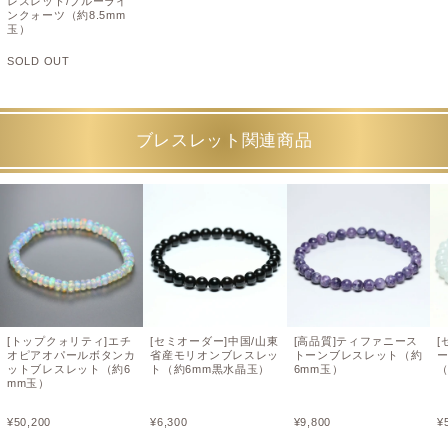
レスレット/ブルーライ
ンクォーツ（約8.5mm
玉）
SOLD OUT
ブレスレット関連商品
[トップクォリティ]エチ
[セミオーダー]中国/山東
[高品質]ティファニース
[
オピアオパールボタンカ
省産モリオンブレスレッ
トーンブレスレット（約
ットブレスレット（約6
ト（約6mm黒水晶玉）
6mm玉）
（
mm玉）
¥
50,200
¥
6,300
¥
9,800
¥