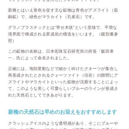
新種とはいえ発色を促す主な鉱物は青色がアズライト（藍
銅鉱）で、緑色がマラカイト（孔雀石）です。
グラノブラスチックとは“寄せ木状”という意味で、平滑な
境界面で構成される変成岩の構造をいいます。（鑑別書参
照）
この鉱物の名称は、日本彩珠宝石研究所の所長「飯田孝
一」氏によって命名されました。
正確には、地殻変動などで細かく砕けたクオーツが集合し
再形成されたとされるクォーツァイト（珪岩）の隙間にア
ズライトやマラカイトといった鉱物が沈殿することによっ
て、このような美しく可愛らしいブルーのラインが形成さ
れた天然石としてできあがります。
新種の天然石は早めのお迎えをおすすめします
クラッシュアイスのような透明感があり、そこにブルーや