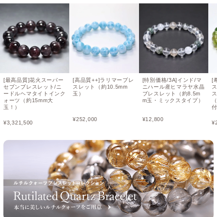
[最高品質]花火スーパー
[高品質++]ラリマーブレ
[特別価格/3A]インド/マ
[
セブンブレスレット/ニ
スレット（約10.5mm
ニハール産ヒマラヤ水晶
ードルヘマタイトインク
玉）
ブレスレット（約8.5m
ス
ォーツ（約15mm大
m玉・ミックスタイプ）
（
玉！）
付
¥
252,000
¥
12,800
¥
3,321,500
¥