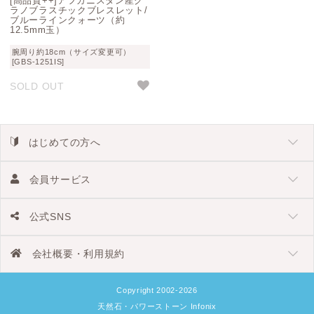
[高品質++]アフガニスタン産グ
ラノブラスチックブレスレット/
ブルーラインクォーツ（約
12.5mm玉）
腕周り約18cm（サイズ変更可）
[GBS-1251IS]
SOLD OUT
はじめての方へ
会員サービス
公式SNS
会社概要・利用規約
Copyright 2002-2026
天然石・パワーストーン Infonix