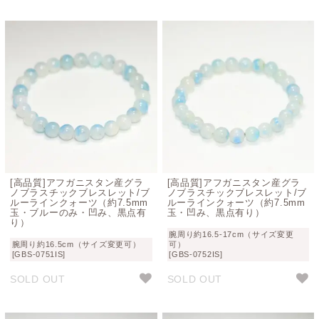
[高品質]アフガニスタン産グラ
[高品質]アフガニスタン産グラ
ノブラスチックブレスレット/ブ
ノブラスチックブレスレット/ブ
ルーラインクォーツ（約7.5mm
ルーラインクォーツ（約7.5mm
玉・ブルーのみ・凹み、黒点有
玉・凹み、黒点有り）
り）
腕周り約16.5-17cm（サイズ変更
腕周り約16.5cm（サイズ変更可）
可）
[GBS-0751IS]
[GBS-0752IS]
SOLD OUT
SOLD OUT