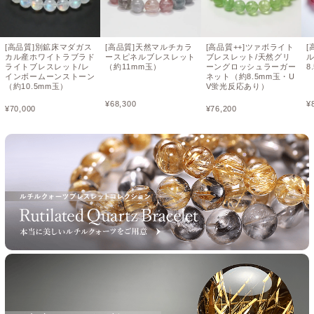
[高品質]別鉱床マダガス
[高品質]天然マルチカラ
[高品質++]ツァボライト
[
カル産ホワイトラブラド
ースピネルブレスレット
ブレスレット/天然グリ
ライトブレスレット/レ
（約11mm玉）
ーングロッシュラーガー
8
インボームーンストーン
ネット（約8.5mm玉・U
（約10.5mm玉）
V蛍光反応あり）
¥
68,300
¥
¥
70,000
¥
76,200