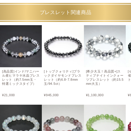
ブレスレット関連商品
[高品質]インド/マニハー
[トップクォリティ]ブラ
[希少大玉！高品質+]ス
[
ル産ヒマラヤ水晶ブレス
ックダイヤモンドブレス
ティブナイトインクォー
レット（約7.5mm玉・
レット（約6.8-7.8mm
ツブレスレット（約15.5
ト
特選ミックスタイプ）
玉/94.5ct）
mm大玉）
¥
21,000
¥
945,000
¥
1,100,000
¥