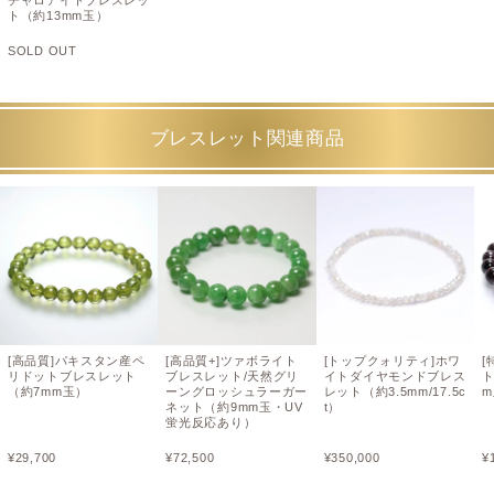
チャロアイトブレスレッ
ト（約13mm玉）
SOLD OUT
ブレスレット関連商品
[高品質]パキスタン産ペ
[高品質+]ツァボライト
[トップクォリティ]ホワ
[
リドットブレスレット
ブレスレット/天然グリ
イトダイヤモンドブレス
（約7mm玉）
ーングロッシュラーガー
レット（約3.5mm/17.5c
ネット（約9mm玉・UV
t）
蛍光反応あり）
¥
29,700
¥
72,500
¥
350,000
¥