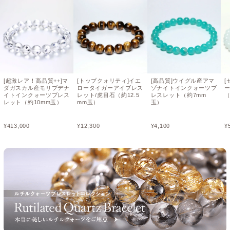
[超激レア！高品質++]マ
[トップクォリティ]イエ
[高品質]ウイグル産アマ
[
ダガスカル産モリブデナ
ロータイガーアイブレス
ゾナイトインクォーツブ
イトインクォーツブレス
レット/虎目石（約12.5
レスレット（約7mm
（
レット（約10mm玉）
mm玉）
玉）
¥
413,000
¥
12,300
¥
4,100
¥