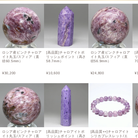
ロシア産ピンクチャロア
[高品質]チャロアイトポ
ロシア産ピンクチャロア
[
イト丸玉/スフィア（直
リッシュポイント（高さ
イト丸玉/スフィア（直
径60.5mm）
58.7mm）
径56.9mm）
7
¥
30,200
¥
10,600
¥
24,800
¥
ロシア産ピンクチャロア
[高品質]チャロアイトポ
[高品質++]チャロアイト
イト丸玉/スフィア（直
リッシュポイント（高さ
シリカブレスレット/エ