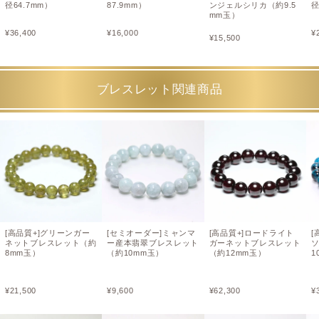
径64.7mm）
87.9mm）
ンジェルシリカ（約9.5
径
mm玉）
¥
36,400
¥
16,000
¥
¥
15,500
ブレスレット関連商品
[高品質+]グリーンガー
[セミオーダー]ミャンマ
[高品質+]ロードライト
[
ネットブレスレット（約
ー産本翡翠ブレスレット
ガーネットブレスレット
8mm玉）
（約10mm玉）
（約12mm玉）
1
¥
21,500
¥
9,600
¥
62,300
¥