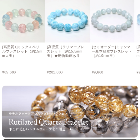
[高品質+]ミックスベリ
[高品質+]ラリマーブレ
[セミオーダー]ミャンマ
[
ルブレスレット（約15m
スレット（約15.5mm
ー産本翡翠ブレスレット
ブ
m大玉）
玉）★現物動画あり
（約10mm玉）
¥
85,600
¥
281,000
¥
9,600
¥