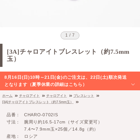
1 / 7
[3A]チャロアイトブレスレット（約7.5mm
玉）
8月16日(日)10時～21日(金)のご注文は、22日(土)順次発送
となります（夏季休業の詳細はこちら）
ホーム
チャロアイト
チャロアイト
ブレスレット
[3A]チャロアイトブレスレット（約7.5mm玉）
品番
CHARO-0702IS
寸法
腕周り約16.5-17cm（サイズ変更可）
7.4〜7.9mm玉×25個／14.8g（約）
産地
ロシア