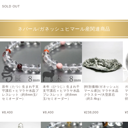
SOLD OUT
ネパール/ガネッシュヒマール産関連商品
辰年（たつ）生まれ干支
未年（ひつじ）生まれ干
[特別価格/ガネッシュヒ
守護石＋ヒマラヤ水晶ブ
支守護石＋ヒマラヤ水晶
マール産]ヒマラヤ水晶
レスレット（約8mm玉/
ブレスレット（約8mm
クラスター/大型原石
セミオーダー）
玉/セミオーダー）
（約3.4kg）
径
¥
8,400
¥
8,400
¥
238,000
¥