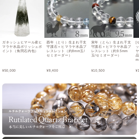
ガネッシュヒマール産ヒ
酉年（とり）生まれ干支
寅年（とら）生まれ干支
[
マラヤ水晶ポリッシュポ
守護石＋ヒマラヤ水晶ブ
守護石＋ヒマラヤ水晶ブ
イント（角閃石内包）
レスレット（約8mm玉/
レスレット（約9.5mm
セミオーダー）
玉/セミオーダー）
m
¥
50,000
¥
8,400
¥
10,500
¥