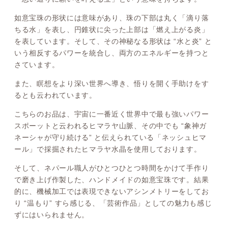
如意宝珠の形状には意味があり、珠の下部は丸く「滴り落
ちる水」を表し、円錐状に尖った上部は「燃え上がる炎」
を表しています。そして、その神秘なる形状は “水と炎” と
いう相反するパワーを統合し、両方のエネルギーを持つと
さています。
また、瞑想をより深い世界へ導き、悟りを開く手助けをす
るとも云われています。
こちらのお品は、宇宙に一番近く世界中で最も強いパワー
スポーットと云われるヒマラヤ山脈、その中でも “象神ガ
ネーシャが守り続ける” と伝えられている「ネッシュヒマ
ール」で採掘されたヒマラヤ水晶を使用しております。
そして、ネパール職人がひとつひとつ時間をかけて手作り
で磨き上げ作製した、ハンドメイドの如意宝珠です。結果
的に、機械加工では表現できないアシンメトリーをしてお
り “温もり” すら感じる、「芸術作品」としての魅力も感じ
ずにはいられません。