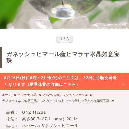
1 / 6
ガネッシュヒマール産ヒマラヤ水晶如意宝
珠
8月16日(日)10時～21日(金)のご注文は、22日(土)順次発送
となります（夏季休業の詳細はこちら）
ホーム
ヒマラヤ水晶
ネパール/ガネッシュヒマール産
チンターマニ（如意宝珠）
ガネッシュヒマール産ヒマラヤ水晶如意宝珠
品番
GNZ-HJ281
寸法
高さ30.7×27.1（mm）28.1g
産地
ネパール/ガネッシュヒマール