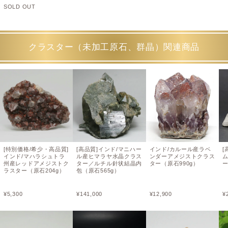
SOLD OUT
クラスター（未加工原石、群晶）関連商品
[特別価格/希少・高品質]
[高品質]インド/マニハー
インド/カルール産ラベ
[
インド/マハラシュトラ
ル産ヒマラヤ水晶クラス
ンダーアメジストクラス
州産レッドアメジストク
ター／ルチル針状結晶内
ター（原石990g）
ー
ラスター（原石204g）
包（原石565g）
¥
5,300
¥
141,000
¥
12,900
¥