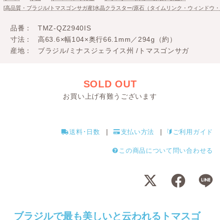
[高品質・ブラジル/トマスゴンサガ産]水晶クラスター/原石（タイムリンク・ウィンドウ
品番
TMZ-QZ2940IS
寸法
高63.6×幅104×奥行66.1mm／294g（約）
産地
ブラジル/ミナスジェライス州 /トマスゴンサガ
SOLD OUT
お買い上げ有難うございます
送料･日数
支払い方法
ご利用ガイド
この商品について問い合わせる
ブラジルで最も美しいと云われるトマスゴ