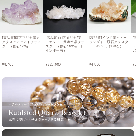
[高品質]南アフリカ産カ
[高品質++]アメリカ/ア
[高品質]インド産ヒュー
[
クタスアメジストクラス
ーカンソー州産水晶クラ
ランダイト原石クラスタ
ター（原石173g）
スター（原石1035g・レ
ー（62.2g／輝沸石）
ラ
インボー有）
g
¥
8,700
¥
228,000
¥
4,800
¥