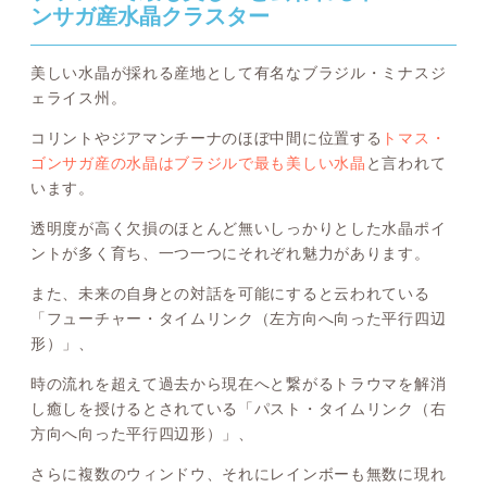
ンサガ産水晶クラスター
美しい水晶が採れる産地として有名なブラジル・ミナスジ
ェライス州。
コリントやジアマンチーナのほぼ中間に位置する
トマス・
ゴンサガ産の水晶はブラジルで最も美しい水晶
と言われて
います。
透明度が高く欠損のほとんど無いしっかりとした水晶ポイ
ントが多く育ち、一つ一つにそれぞれ魅力があります。
また、未来の自身との対話を可能にすると云われている
「フューチャー・タイムリンク（左方向へ向った平行四辺
形）」、
時の流れを超えて過去から現在へと繋がるトラウマを解消
し癒しを授けるとされている「パスト・タイムリンク（右
方向へ向った平行四辺形）」、
さらに複数のウィンドウ、それにレインボーも無数に現れ