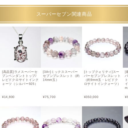
スーパーセブン関連商品
[高品質]ラメスーパーセ
[3A+]ミックススーパー
[トップクォリティ]スー
[
ブンペンダントトップ/
セブンブレスレット（約
パーセブンブレスレット
レピドクロサイトインク
14mm玉）
（約9mm玉・レピドク
ォーツ（シルバー925）
ロサイトインクォーツ）
イ
¥
14,800
¥
75,700
¥
350,000
¥