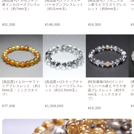
[高品質+]アルゼンチン
[高品質+]ミックススー
[高品質+]アフガニスタ
[
産インカローズブレスレ
パーセブンブレスレット
ン産ラピスラズリブレス
ット（約7mm玉）
（約11mm玉）
レット（約9mm玉）
ッ
¥
51,300
¥
148,000
¥
16,500
¥
[高品質]イエローサファ
[高品質++]スティブナイ
[特別価格/3A+]インド/
[
イアブレスレット （約1
トインクォーツブレスレ
マニハール産ヒマラヤ水
0mm玉・ミックスタイ
ット（約12.5mm玉）
晶ブレスレット（約9.5
ッ
プ）
mm玉・ミックスタイ
0
プ）
¥
77,000
¥
1,368,000
¥
¥
19,200