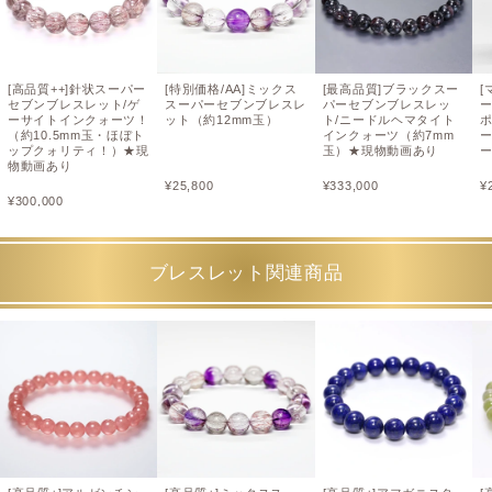
[高品質++]針状スーパー
[特別価格/AA]ミックス
[最高品質]ブラックスー
[
セブンブレスレット/ゲ
スーパーセブンブレスレ
パーセブンブレスレッ
ーサイトインクォーツ！
ット（約12mm玉）
ト/ニードルヘマタイト
（約10.5mm玉・ほぼト
インクォーツ（約7mm
ップクォリティ！）★現
玉）★現物動画あり
物動画あり
¥
25,800
¥
333,000
¥
¥
300,000
ブレスレット関連商品