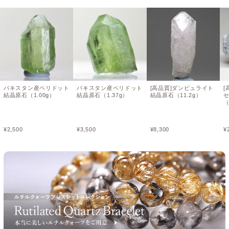
パキスタン産ペリドット
パキスタン産ペリドット
[高品質]ダンビュライト
[
結晶原石（1.00g）
結晶原石（1.37g）
結晶原石（11.2g）
（
¥
2,500
¥
3,500
¥
8,300
¥