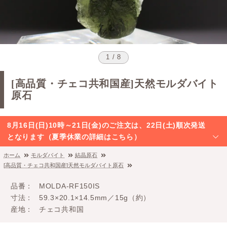
1 / 8
[高品質・チェコ共和国産]天然モルダバイト
原石
8月16日(日)10時～21日(金)のご注文は、22日(土)順次発送
となります（夏季休業の詳細はこちら）
ホーム
モルダバイト
結晶原石
[高品質・チェコ共和国産]天然モルダバイト原石
品番
MOLDA-RF150IS
寸法
59.3×20.1×14.5mm／15g（約）
産地
チェコ共和国