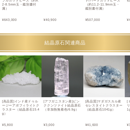
ブルカットビーズ（約6.
ト/ハートカットビーズ
石
2-8.5mm玉・鑑別書付
（約11.2-11.9mm玉・
属）
鑑別書付属）
¥
643,000
¥
40,900
¥
507,000
¥
結晶原石関連商品
[高品質]インド産ドゥル
[アフガニスタン産]ピン
[高品質]マダガスカル産
[
ージーアポフィライトク
ククンツァイト結晶原石
セレスタイトクラスター
ラスター（結晶原石15.4
（非加熱無着色/6.9g）
（結晶原石1041g）
1
g）
¥
5,800
¥
3,000
¥
41,600
¥