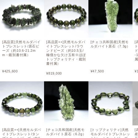
[高品質]天然モルダバイ
[高品質++]天然モルダバ
[チェコ共和国産]天然モ
[
トブレスレット/原石ビ
イトブレスレット/ラウ
ルダバイト原石（7.3g）
ーズ（約10.6-21.2m
ンドビーズ（約10.5玉/
ド
m・鑑別書付属）
極僅かな欠け玉有※ほぼ
-
トップクォリティ・鑑別
書付属）
¥
425,600
¥
47,500
¥
¥
819,000
[高品質++]天然モルダバ
[チェコ共和国産]天然モ
[トップクォリティ]天然
イトブレスレット/タン
ルダバイト原石（6.2g）
モルダバイトブレスレッ