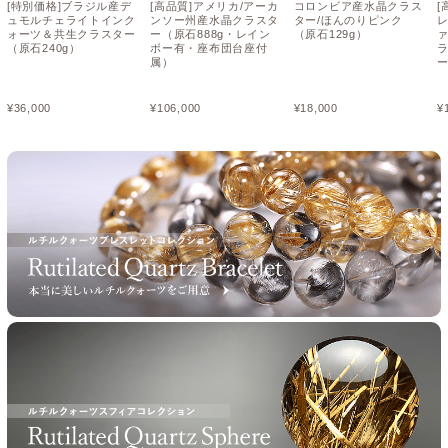
[特別価格]ブラジル産デ
[高品質]アメリカ/アーカ
コロンビア産水晶クラス
[
ュモルチェライトインク
ンソー州産水晶クラスタ
ター/ほんのりピンク
ォーツ＆共生クラスター
ー（原石888g・レイン
（原石129g）
（原石240g）
ボー有・座布団台座付
属）
¥
36,000
¥
106,000
¥
18,000
¥