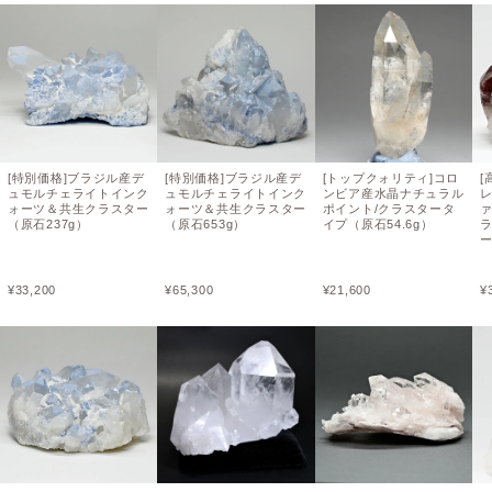
[特別価格]ブラジル産デ
[特別価格]ブラジル産デ
[トップクォリティ]コロ
[
ュモルチェライトインク
ュモルチェライトインク
ンビア産水晶ナチュラル
ォーツ＆共生クラスター
ォーツ＆共生クラスター
ポイント/クラスタータ
（原石237g）
（原石653g）
イプ（原石54.6g）
¥
33,200
¥
65,300
¥
21,600
¥