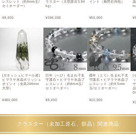
レスレット（約8mm玉/
ラスター（大型原石3.94
イント（角閃石内包）
セミオーダー）
kg）
m
¥
8,400
¥
394,000
¥
50,000
¥
[ガネッシュヒマール産]
巳年（へび）生まれ干支
酉年（とり）生まれ干支
[
ヒマラヤ水晶ポリッシュ
守護石＋ヒマラヤ水晶ブ
守護石＋ヒマラヤ水晶ブ
ポイント（全高204mm
レスレット（約8mm玉/
レスレット（約9.5mm
大型）
セミオーダー）
玉/セミオーダー）
0
¥
480,000
¥
8,400
¥
10,500
¥
クラスター（未加工原石、群晶）関連商品